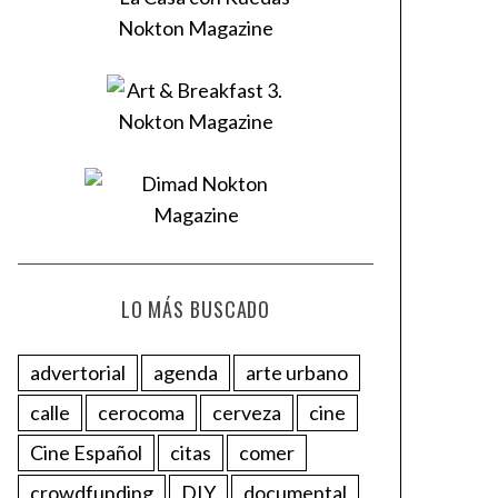
LO MÁS BUSCADO
advertorial
agenda
arte urbano
calle
cerocoma
cerveza
cine
Cine Español
citas
comer
crowdfunding
DIY
documental