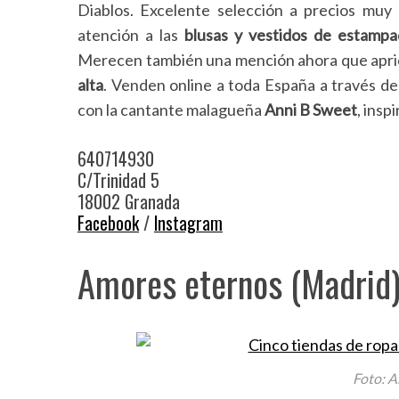
Diablos. Excelente selección a precios muy 
atención a las
blusas y vestidos de estampa
Merecen también una mención ahora que apriet
alta
. Venden online a toda España a través d
S
con la cantante malagueña
Anni B Sweet
, insp
e
a
r
640714930
c
C/Trinidad 5
h
18002 Granada
f
Facebook
/
Instagram
o
r
Amores eternos (Madrid
:
Foto: A