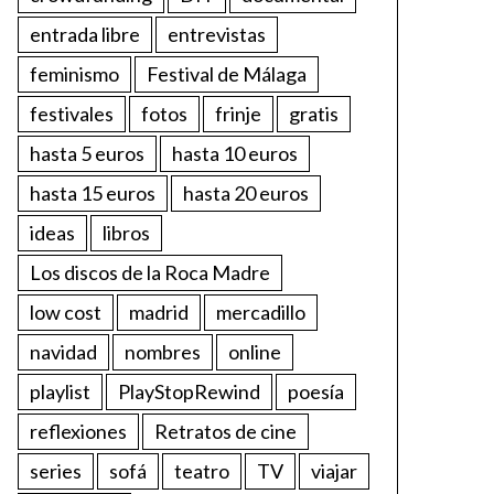
entrada libre
entrevistas
feminismo
Festival de Málaga
festivales
fotos
frinje
gratis
hasta 5 euros
hasta 10 euros
hasta 15 euros
hasta 20 euros
ideas
libros
Los discos de la Roca Madre
low cost
madrid
mercadillo
navidad
nombres
online
playlist
PlayStopRewind
poesía
reflexiones
Retratos de cine
series
sofá
teatro
TV
viajar