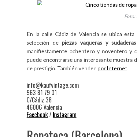
Foto: 
En la calle Cádiz de Valencia se ubica esta
selección de
p
iezas vaqueras y sudaderas
manifiestamente ochentero y noventero y ci
puede encontrarse una interesante muestra d
de prestigio. También venden
por Internet
.
info@kaufvintage.com
963 81 79 01
C/Cádiz 38
46006 Valencia
Facebook
/
Instagram
Ropateca (Barcelona)