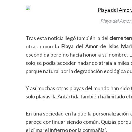
Playa del Amor,
S
e
Tras esta noticia llegó también la del
cierre tem
a
otras como la
Playa del Amor de Islas Mari
r
c
escondida pero no hacía honor a su nombre. La
h
solo se podía acceder nadando atraía a miles 
f
parque natural por la degradación ecológica qu
o
r
:
Y así muchas otras playas del mundo han sido 
solo playas; la Antártida también ha limitado el
En una sociedad en la que la personalización e
parece continuar siendo común. Quizás porqué,
el clima; el infierno por la compañía”.