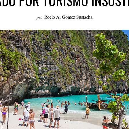
DO POR TURISMO INSOST
por
Rocío A. Gómez Sustacha