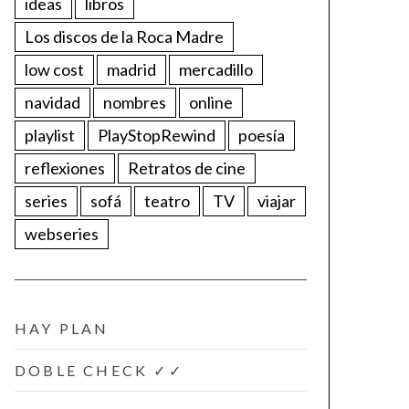
ideas
libros
Los discos de la Roca Madre
low cost
madrid
mercadillo
navidad
nombres
online
playlist
PlayStopRewind
poesía
reflexiones
Retratos de cine
series
sofá
teatro
TV
viajar
webseries
HAY PLAN
DOBLE CHECK ✓✓