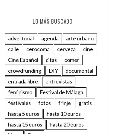
LO MÁS BUSCADO
advertorial
agenda
arte urbano
calle
cerocoma
cerveza
cine
Cine Español
citas
comer
crowdfunding
DIY
documental
entrada libre
entrevistas
feminismo
Festival de Málaga
festivales
fotos
frinje
gratis
hasta 5 euros
hasta 10 euros
hasta 15 euros
hasta 20 euros