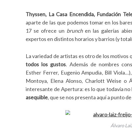
Thyssen, La Casa Encendida, Fundación Tel
aparte de las que podemos tomar en los bares 
17 se ofrece un
brunch
en las galerías abie
expertos en distintos horarios y barrios (y tota
La variedad de artistas es otro de los motivos
todos los gustos
. Además de nombres consa
Esther Ferrer, Eugenio Ampudia, Bill Viola…
Montoya, Elena Alonso, Charlott Weise o Ál
interesante de Apertura: es lo que todavía no
asequible
, que se nos presenta aquí a punto de
S
e
a
r
Álvaro Laiz
c