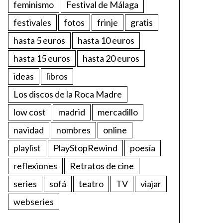
feminismo
Festival de Málaga
festivales
fotos
frinje
gratis
hasta 5 euros
hasta 10 euros
hasta 15 euros
hasta 20 euros
ideas
libros
Los discos de la Roca Madre
low cost
madrid
mercadillo
navidad
nombres
online
playlist
PlayStopRewind
poesía
reflexiones
Retratos de cine
series
sofá
teatro
TV
viajar
webseries