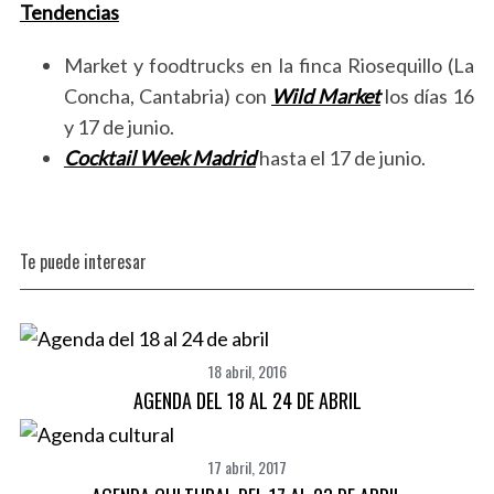
Tendencias
Market y foodtrucks en la finca Riosequillo (La
Concha, Cantabria) con
Wild Market
los días 16
S
y 17 de junio.
e
Cocktail Week Madrid
hasta el 17 de junio.
a
r
c
h
Te puede interesar
f
o
r
:
18 abril, 2016
AGENDA DEL 18 AL 24 DE ABRIL
17 abril, 2017