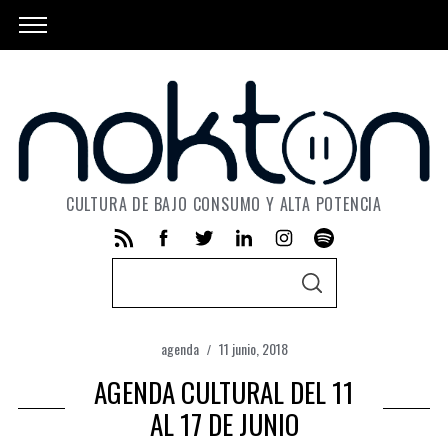
CULTURA DE BAJO CONSUMO Y ALTA POTENCIA
S
S
e
E
A
a
R
C
agenda
11 junio, 2018
r
H
AGENDA CULTURAL DEL 11
c
h
AL 17 DE JUNIO
f