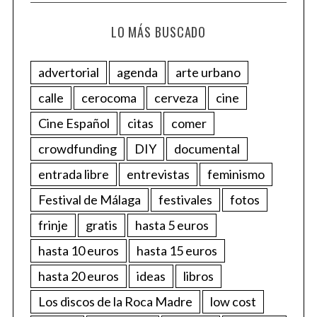
LO MÁS BUSCADO
advertorial
agenda
arte urbano
calle
cerocoma
cerveza
cine
Cine Español
citas
comer
crowdfunding
DIY
documental
entrada libre
entrevistas
feminismo
Festival de Málaga
festivales
fotos
frinje
gratis
hasta 5 euros
hasta 10 euros
hasta 15 euros
hasta 20 euros
ideas
libros
Los discos de la Roca Madre
low cost