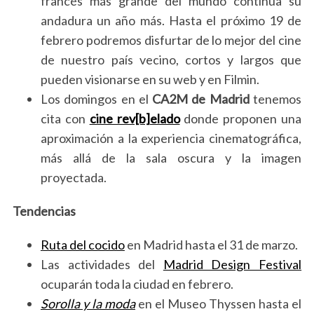
francés más grande del mundo continúa su
andadura un año más. Hasta el próximo 19 de
febrero podremos disfurtar de lo mejor del cine
de nuestro país vecino, cortos y largos que
pueden visionarse en su web y en Filmin.
Los domingos en el
CA2M de Madrid
tenemos
S
cita con
cine rev[b]elado
donde proponen una
e
a
aproximación a la experiencia cinematográfica,
r
más allá de la sala oscura y la imagen
c
proyectada.
h
f
Tendencias
o
r
Ruta del cocido
en Madrid hasta el 31 de marzo.
:
Las actividades del
Madrid Design Festival
ocuparán toda la ciudad en febrero.
Sorolla y la moda
en el Museo Thyssen hasta el