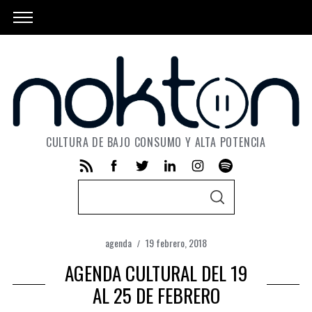
CULTURA DE BAJO CONSUMO Y ALTA POTENCIA
S
S
e
E
A
a
R
C
agenda
19 febrero, 2018
r
H
AGENDA CULTURAL DEL 19
c
h
AL 25 DE FEBRERO
f