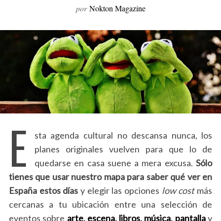
por
Nokton Magazine
o
r
:
E
sta agenda cultural no descansa nunca, los
planes originales vuelven para que lo de
quedarse en casa suene a mera excusa.
Sólo
tienes que usar nuestro mapa para saber qué ver en
España estos días
y elegir las opciones
low cost
más
cercanas a tu ubicación entre una selección de
eventos sobre
arte
,
escena
,
libros
,
música
,
pantalla
y