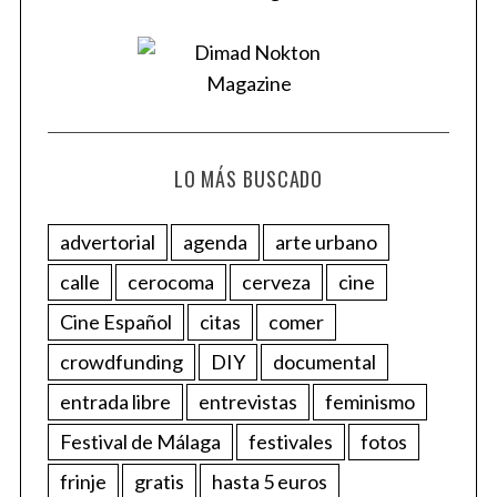
LO MÁS BUSCADO
advertorial
agenda
arte urbano
calle
cerocoma
cerveza
cine
Cine Español
citas
comer
crowdfunding
DIY
documental
entrada libre
entrevistas
feminismo
Festival de Málaga
festivales
fotos
frinje
gratis
hasta 5 euros