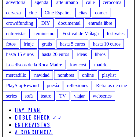
advertorial
agenda
arte urbano
calle
cerocoma
cerveza
cine
Cine Español
citas
comer
crowdfunding
DIY
documental
entrada libre
entrevistas
feminismo
Festival de Málaga
festivales
fotos
frinje
gratis
hasta 5 euros
hasta 10 euros
hasta 15 euros
hasta 20 euros
ideas
libros
Los discos de la Roca Madre
low cost
madrid
mercadillo
navidad
nombres
online
playlist
PlayStopRewind
poesía
reflexiones
Retratos de cine
series
sofá
teatro
TV
viajar
webseries
HAY PLAN
DOBLE CHECK ✓✓
ENTREVISTAS
A CONCIENCIA