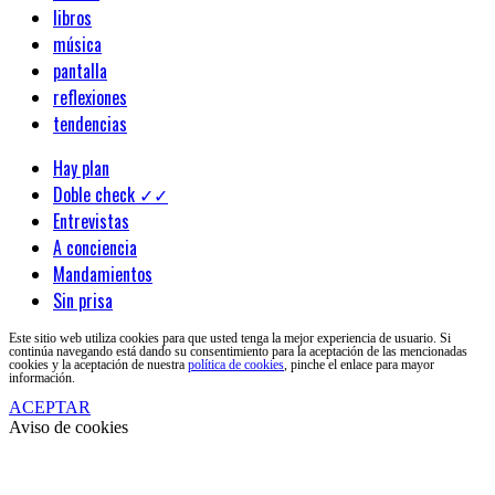
libros
música
pantalla
reflexiones
tendencias
Hay plan
Doble check ✓✓
Entrevistas
A conciencia
Mandamientos
Sin prisa
Este sitio web utiliza cookies para que usted tenga la mejor experiencia de usuario. Si
continúa navegando está dando su consentimiento para la aceptación de las mencionadas
cookies y la aceptación de nuestra
política de cookies
, pinche el enlace para mayor
información.
ACEPTAR
Aviso de cookies
Clos
this
modu