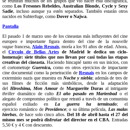
se reunirán muchos de los grupos que vio nacer esta discográfica,
como
Los Fresones Rebeldes, Australian Blonde, Cycle y Sexy
Sadie
, incluso aunque ya estén separados. También estarán otros
nacidos en Subterfuge, como
Dover o Najwa
.
Pantalla
El pasado
1 de marzo uno de los cineastas más influyentes del cine
europeo e importante figura dentro del cine de la
nouvelle
vague
francesa,
Alain Resnais
, moría a los 91 años de edad. Ahora,
el
Círculo de Bellas Artes
de Madrid
le dedica un ciclo-
homenaje: siete títulos que nos llevan por casi todas las etapas
creativas del cineasta.
Haciendo hincapié tanto en sus inicios, con
el cortometraje
Guernica,
como en otros ejercicios de impactante
cine documental como la penetración de
Resnais
en los campos de
exterminio nazis que muestra en
Noche y niebla
; además de tres de
sus filmes de ficción más simbólicos, desde la adaptación
del
Hiroshima, Mon Amour
de
Marguerite Duras
al intrigante
thriller
dramático de culto
El año pasado en Marienbad
o el
alegato de compromiso político que retrató a través de un comunista
español exiliado en
La guerra ha terminado
; el
ejercicio romántico de
Provide
nce
; o su última película,
Las malas
hierbas
, de hace solo cinco años.
Del 18 de abril hasta el 27
del
mismo mes se podrá disfrutar del director en el CBA
. Entradas
5,50 € y 4 € con descuento.