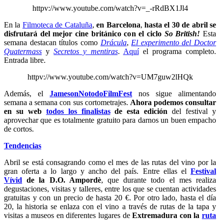
httpv://www.youtube.com/watch?v=_-rRdBX1Jl4
En
la
Filmoteca de Cataluña
,
en Barcelona
,
hasta el 30 de abri
l se
disfrutará del mejor cine británico con el ciclo
So British!
Esta
semana destacan títulos como
Drácula
,
El experimento del Doctor
Quatermass
y
Secretos y mentiras
.
Aquí
el programa completo.
Entrada libre.
httpv://www.youtube.com/watch?v=UM7guw2lHQk
Además, el
JamesonNotodoFilmFest
nos sigue alimentando
semana a semana con sus cortometrajes.
A
hora podemos consultar
en su web
todos los finalistas
de esta edición
del festival y
aprovechar que es totalmente gratuito para darnos un buen empacho
de cortos.
Tendencias
Abril se está consagrando como el mes de las rutas del
vino por la
gran oferta a lo largo y ancho del país. Entre ellas el
Festival
Vívid
de la D.O. Ampordè
, que durante todo el mes realiza
degustaciones, visitas y talleres, entre los que se cuentan actividades
gratuitas y con un precio de hasta 20 €. Por otro lado, hasta el día
20, la historia se enlaza con el vino a través de rutas de la tapa y
visitas a museos en diferentes lugares de
Extremadura con
la
ruta