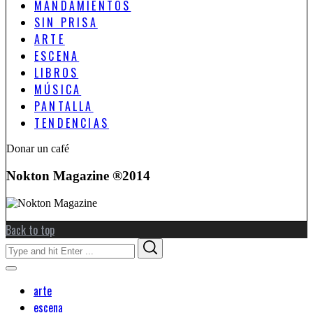
MANDAMIENTOS
SIN PRISA
ARTE
ESCENA
LIBROS
MÚSICA
PANTALLA
TENDENCIAS
Donar un café
Nokton Magazine ®2014
Back to top
Search
Search
for:
arte
escena