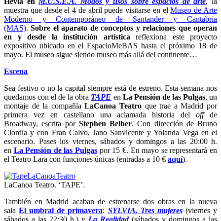
Hevia en
M.U.S.E.A. Modos y usos sobre espacios de arte
, la
muestra que desde el 4 de abril puede visitarse en el
Museo de Arte
Moderno y Contemporáneo de Santander y Cantabria
(MAS)
.
Sobre el aparato de conceptos y relaciones que operan
en y desde la institución artística
reflexiona este proyecto
expositivo ubicado en el EspacioMeBAS hasta el próximo 18 de
mayo. El museo sigue siendo museo más allá del continente…
Escena
Sea festivo o no
la capital siempre está de estreno. Esta semana nos
quedamos con el de la obra
TAPE
en
La Pensión de las Pulgas
, un
montaje de la compañía
LaCanoa Teatro
que trae a Madrid por
primera vez en castellano una aclamada historia del
off
de
Broadway, escrita por
Stephen Belber
. Con dirección de Bruno
Ciordia y con Fran Calvo, Jano Sanvicente y Yolanda Vega en el
escenario. Pases los viernes, sábados y domingos a las 20:00 h.
en
La Pensión de las Pulgas
por 15 €. En mayo se representará en
el Teatro Lara con funciones únicas (entradas a 10 €
aquí
).
LaCanoa Teatro. ‘TAPE’.
También en Madrid acaban de estrenarse dos obras en la nueva
sala
El umbral de primavera
:
SYLVIA. Tres mujeres
(viernes y
sábados a las 22:30 h.) y
La Realidad
(sábados y domingos a las