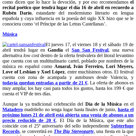
como dicen que lo hace la devoción, y por eso recomendamos
el
recital poético que tendrá lugar el día 16 de abril en recuerdo a
Rubén Darío
, estandarte del modernismo literario en lengua
española y cuya influencia en la poesía del siglo XX hizo que se le
conociera como ‘el Príncipe de las Letras Castellanas’.
Música
El jueves 17, el viernes 18 y el sábado 19 de
abril tendrá lugar
en
Gandía
el
San San Festival
, una nueva
alternativa
low cost
dentro de la oferta festivalera del litoral levantino
que cuenta con un multitudinario cartel, poblado por nombres de la
música en español
como
Amaral, Iván Ferreiro, Lori Meyers,
Love of Lesbian y Xoel López
, entre muchísimos otros. El festival
cuenta con zona de acampada y autobuses desde Valencia, y
todavía quedan entradas a partir de 21 €
. La oferta de abonos es
muy amplia; los hay casi para todos los gustos, hasta los 199 € que
cuesta el VIP de tres días.
Aunque la ya tradicional celebración del
Día de la Música
en el
Matadero
madrileño no tenga lugar hasta finales de junio,
hasta el
próximo lunes 21 de abril está abierta una venta de abonos a un
precio reducido de 20 €
. El Día de la Música, que este año
coincide con el 25º aniversario del sello independiente
Subterfuge
Records
, se convertirá en
The Big Stereoparty
, una fiesta en la que