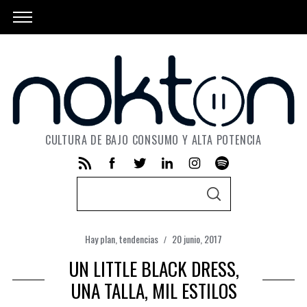
CULTURA DE BAJO CONSUMO Y ALTA POTENCIA
S
S
e
E
A
a
R
C
Hay plan
,
tendencias
20 junio, 2017
r
H
UN LITTLE BLACK DRESS,
c
h
UNA TALLA, MIL ESTILOS
f