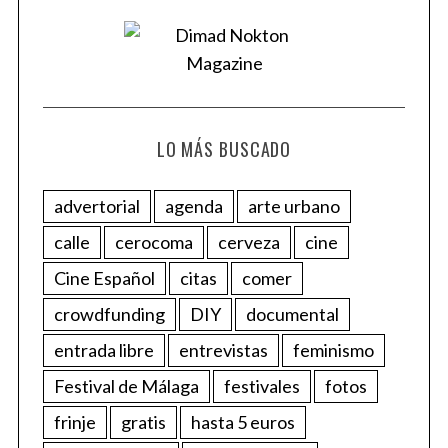
LO MÁS BUSCADO
advertorial
agenda
arte urbano
calle
cerocoma
cerveza
cine
Cine Español
citas
comer
crowdfunding
DIY
documental
entrada libre
entrevistas
feminismo
Festival de Málaga
festivales
fotos
frinje
gratis
hasta 5 euros