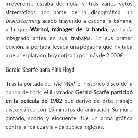
a
irreverente estaba de moda y, tras varios vetos
r
sistemáticos por parte de la discográfica, un
c
brainstorming
acabó trayendo a escena la banana,
h
f
a la que
Warhol, mánager de la banda
, ya había
o
integrado antes en sus trabajos. En sus primer
r
edición, la portada llevaba una pegatina que invitaba
:
a pelar el plátano, hoy cotizada por más de 2.000€.
Gerald Scarfe para Pink Floyd
Tras la portada de
The Wall
, el histórico disco de la
banda de rock, el ilustrador
Gerald Scarfe participó
en la película de 1982
que derivó de este trabajo
discográfico con 15 minutos de animación. Su muro
pintado, sobrio y elocuente, fue un arma gráfica
contra la realeza y la vida pública inglesas.