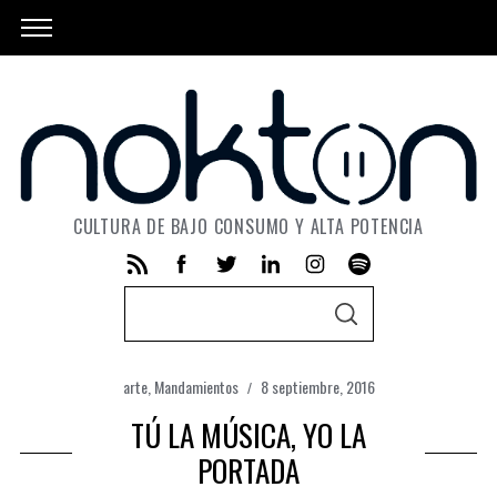
CULTURA DE BAJO CONSUMO Y ALTA POTENCIA
S
S
e
E
A
a
R
C
arte
,
Mandamientos
8 septiembre, 2016
r
H
c
TÚ LA MÚSICA, YO LA
h
PORTADA
f