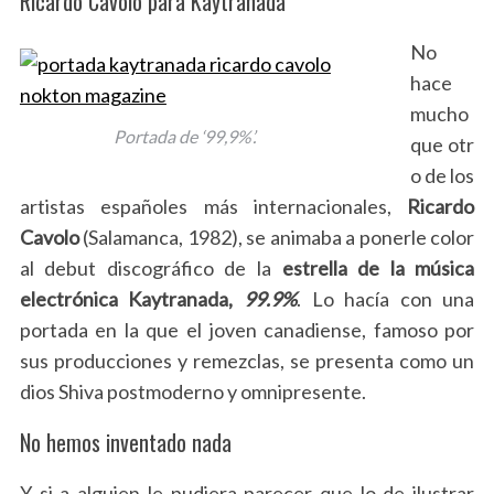
Ricardo Cavolo para Kaytranada
No
hace
mucho
Portada de ‘99,9%’.
que otr
o de los
artistas españoles más internacionales,
Ricardo
Cavolo
(Salamanca, 1982), se animaba a ponerle color
al debut discográfico de la
estrella de la música
electrónica Kaytranada,
99.9%
. Lo hacía con una
portada en la que el joven canadiense, famoso por
sus producciones y remezclas, se presenta como un
dios Shiva postmoderno y omnipresente.
No hemos inventado nada
Y si a alguien le pudiera parecer que lo de ilustrar