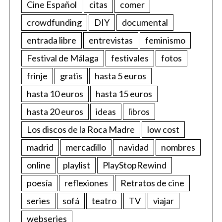
Cine Español
citas
comer
crowdfunding
DIY
documental
entrada libre
entrevistas
feminismo
Festival de Málaga
festivales
fotos
frinje
gratis
hasta 5 euros
hasta 10 euros
hasta 15 euros
hasta 20 euros
ideas
libros
Los discos de la Roca Madre
low cost
madrid
mercadillo
navidad
nombres
online
playlist
PlayStopRewind
poesía
reflexiones
Retratos de cine
series
sofá
teatro
TV
viajar
webseries