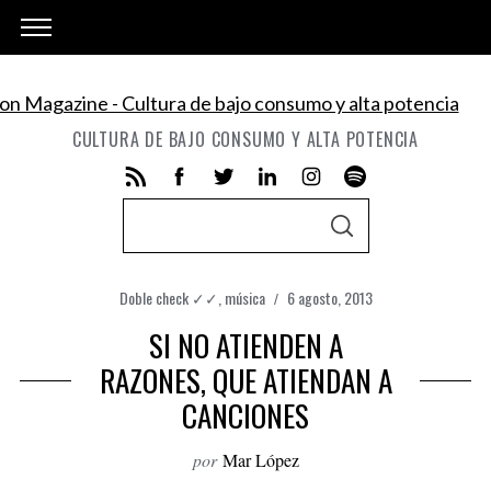
CULTURA DE BAJO CONSUMO Y ALTA POTENCIA
S
S
e
E
A
a
R
C
Doble check ✓✓
,
música
6 agosto, 2013
r
H
c
SI NO ATIENDEN A
h
RAZONES, QUE ATIENDAN A
f
CANCIONES
o
r
por
Mar López
: