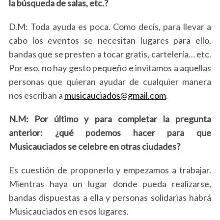
la búsqueda de salas, etc.?
e
a
D.M: Toda ayuda es poca. Como decís, para llevar a
r
cabo los eventos se necesitan lugares para ello,
c
h
bandas que se presten a tocar gratis, cartelería… etc.
f
Por eso, no hay gesto pequeño e invitamos a aquellas
o
personas que quieran ayudar de cualquier manera
r
nos escriban a
musicauciados@gmail.com
.
:
N.M: Por último y para completar la pregunta
anterior: ¿qué podemos hacer para que
Musicauciados se celebre en otras ciudades?
Es cuestión de proponerlo y empezamos a trabajar.
Mientras haya un lugar donde pueda realizarse,
bandas dispuestas a ella y personas solidarias habrá
Musicauciados en esos lugares.