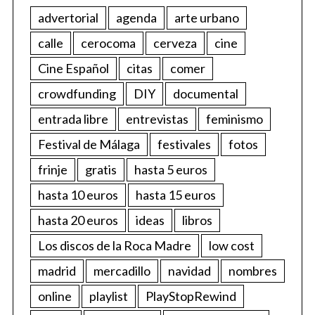
advertorial
agenda
arte urbano
calle
cerocoma
cerveza
cine
Cine Español
citas
comer
crowdfunding
DIY
documental
entrada libre
entrevistas
feminismo
Festival de Málaga
festivales
fotos
frinje
gratis
hasta 5 euros
hasta 10 euros
hasta 15 euros
hasta 20 euros
ideas
libros
Los discos de la Roca Madre
low cost
madrid
mercadillo
navidad
nombres
online
playlist
PlayStopRewind