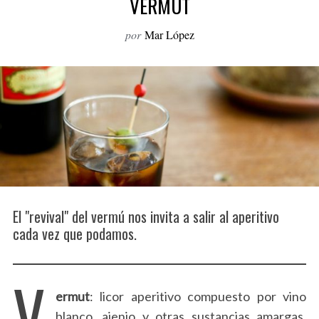
VERMUT
o
r
por
Mar López
:
El "revival" del vermú nos invita a salir al aperitivo
cada vez que podamos.
V
ermut
: licor aperitivo compuesto por vino
blanco, ajenjo y otras sustancias amargas.