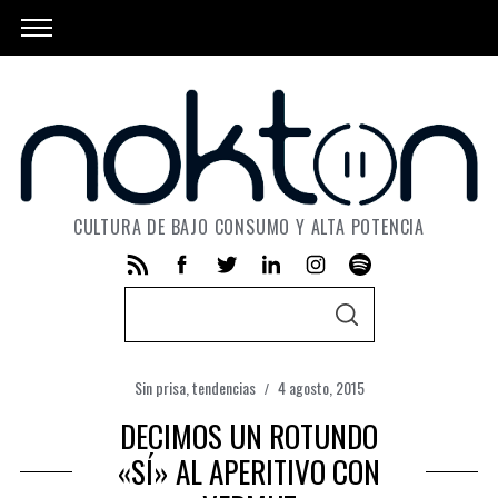
CULTURA DE BAJO CONSUMO Y ALTA POTENCIA
S
S
e
E
A
a
R
C
Sin prisa
,
tendencias
4 agosto, 2015
r
H
DECIMOS UN ROTUNDO
c
h
«SÍ» AL APERITIVO CON
f