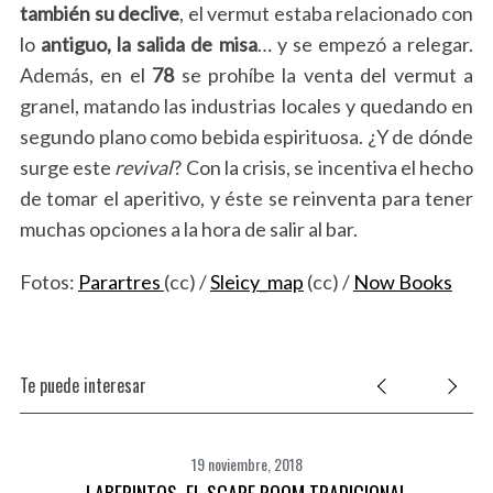
también su declive
, el vermut estaba relacionado con
lo
antiguo, la salida de misa
… y se empezó a relegar.
S
Además, en el
78
se prohíbe la venta del vermut a
e
granel, matando las industrias locales y quedando en
a
r
segundo plano como bebida espirituosa. ¿Y de dónde
c
surge este
revival
? Con la crisis, se incentiva el hecho
h
de tomar el aperitivo, y éste se reinventa para tener
f
muchas opciones a la hora de salir al bar.
o
r
:
Fotos:
Parartres
(cc) /
Sleicy_map
(cc) /
Now Books
Te puede interesar
19 noviembre, 2018
LABERINTOS, EL SCAPE ROOM TRADICIONAL