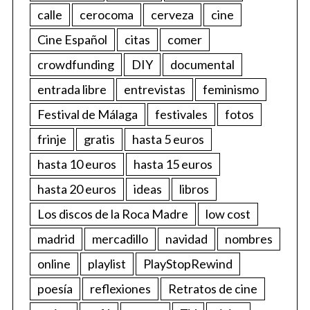
calle
cerocoma
cerveza
cine
Cine Español
citas
comer
crowdfunding
DIY
documental
entrada libre
entrevistas
feminismo
Festival de Málaga
festivales
fotos
frinje
gratis
hasta 5 euros
hasta 10 euros
hasta 15 euros
hasta 20 euros
ideas
libros
Los discos de la Roca Madre
low cost
madrid
mercadillo
navidad
nombres
online
playlist
PlayStopRewind
poesía
reflexiones
Retratos de cine