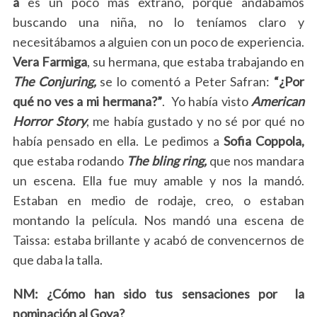
a
es un poco más extraño, porque andábamos
buscando una niña, no lo teníamos claro y
necesitábamos a alguien con un poco de experiencia.
Vera Farmiga
, su hermana, que estaba trabajando en
The Conjuring,
se lo comentó a Peter Safran:
“¿Por
qué no ves a mi hermana?”
. Yo había visto
American
Horror Story
, me había gustado y no sé por qué no
había pensado en ella. Le pedimos a
Sofia Coppola,
que estaba rodando
The bling ring,
que nos mandara
un escena. Ella fue muy amable y nos la mandó.
Estaban en medio de rodaje, creo, o estaban
montando la película. Nos mandó una escena de
Taissa: estaba brillante y acabó de convencernos de
que daba la talla.
NM: ¿Cómo han sido tus sensaciones por la
nominación al Goya?