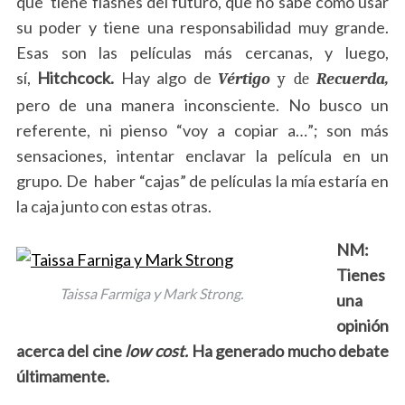
que tiene flashes del futuro, que no sabe cómo usar
su poder y tiene una responsabilidad muy grande.
Esas son las películas más cercanas, y luego,
sí,
Hitchcock.
Hay algo de
Vértigo
y
de
Recuerda,
pero de una manera inconsciente. No busco un
referente, ni pienso “voy a copiar a…”; son más
sensaciones, intentar enclavar la película en un
grupo. De haber “cajas” de películas la mía estaría en
la caja
junto con estas otras.
NM:
Tienes
Taissa Farmiga y Mark Strong.
una
opinión
acerca del cine
low cost.
Ha generado mucho debate
últimamente.