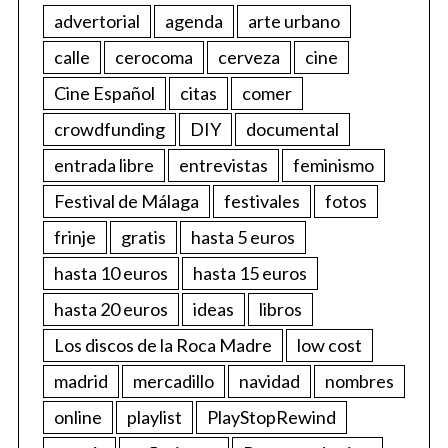
advertorial
agenda
arte urbano
calle
cerocoma
cerveza
cine
Cine Español
citas
comer
crowdfunding
DIY
documental
entrada libre
entrevistas
feminismo
Festival de Málaga
festivales
fotos
frinje
gratis
hasta 5 euros
hasta 10 euros
hasta 15 euros
hasta 20 euros
ideas
libros
Los discos de la Roca Madre
low cost
madrid
mercadillo
navidad
nombres
online
playlist
PlayStopRewind