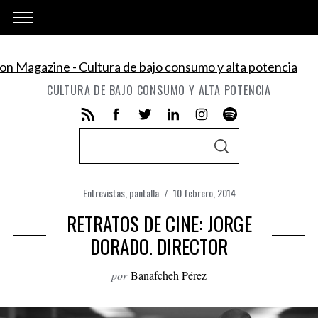
CULTURA DE BAJO CONSUMO Y ALTA POTENCIA
S
S
e
E
A
a
R
C
Entrevistas
,
pantalla
10 febrero, 2014
r
H
RETRATOS DE CINE: JORGE
c
h
DORADO. DIRECTOR
f
por
Banafcheh Pérez
o
r
: