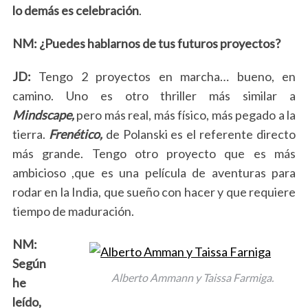
lo demás es celebración
.
NM: ¿Puedes hablarnos de tus futuros proyectos?
JD:
Tengo 2 proyectos en marcha… bueno, en
camino. Uno es otro thriller más similar a
Mindscape,
pero más real, más físico, más pegado a la
tierra.
Frenético,
de Polanski es el referente directo
más grande. Tengo otro proyecto que es más
ambicioso ,que es una película de aventuras para
rodar en la India, que sueño con hacer y que requiere
tiempo de maduración.
S
NM:
e
Según
a
Alberto Ammann y Taissa Farmiga.
he
r
c
leído,