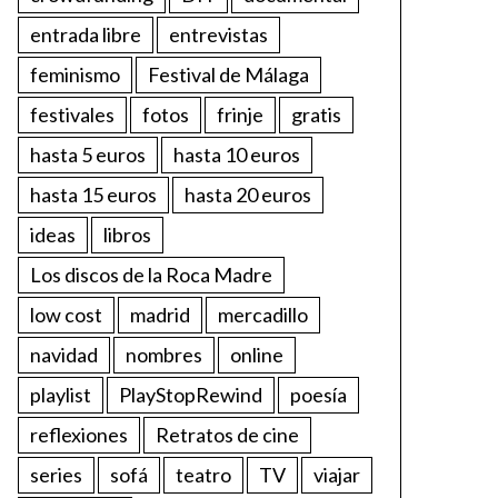
entrada libre
entrevistas
feminismo
Festival de Málaga
festivales
fotos
frinje
gratis
hasta 5 euros
hasta 10 euros
hasta 15 euros
hasta 20 euros
ideas
libros
Los discos de la Roca Madre
low cost
madrid
mercadillo
navidad
nombres
online
playlist
PlayStopRewind
poesía
reflexiones
Retratos de cine
series
sofá
teatro
TV
viajar