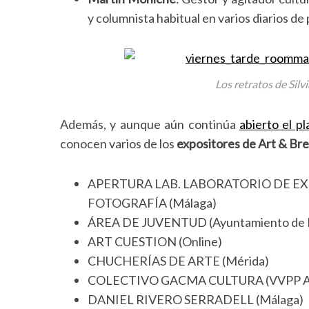
y columnista habitual en varios diarios de 
S
e
a
Los retratos de Silv
r
c
Además, y aunque aún continúa
abierto el pl
h
conocen varios de los
expositores de Art & Bre
f
o
r
APERTURA LAB. LABORATORIO DE EX
:
FOTOGRAFÍA (Málaga)
ÁREA DE JUVENTUD (Ayuntamiento de 
ART CUESTION (Online)
CHUCHERÍAS DE ARTE (Mérida)
COLECTIVO GACMA CULTURA (VVPP An
DANIEL RIVERO SERRADELL (Málaga)