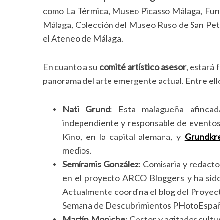
como La Térmica, Museo Picasso Málaga, Fun
Málaga, Colección del Museo Ruso de San Pet
el Ateneo de Málaga.
En cuanto a su
comité artístico asesor
, estará
panorama del arte emergente actual. Entre ello
Nati Grund
: Esta malagueña afincada
independiente y responsable de eventos 
Kino, en la capital alemana, y
Grundkr
medios.
Semíramis González
: Comisaria y redacto
en el proyecto ARCO Bloggers y ha sido
Actualmente coordina el blog del Proyec
Semana de Descubrimientos PHotoEspañ
Martín Moniche
: Gestor y agitador cult