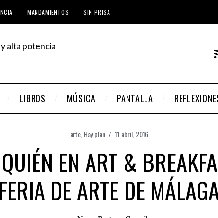
ENCIA
MANDAMIENTOS
SIN PRISA
LIBROS
MÚSICA
PANTALLA
REFLEXIONE
arte
,
Hay plan
11 abril, 2016
 QUIÉN EN ART & BREAKFAS
FERIA DE ARTE DE MÁLAG