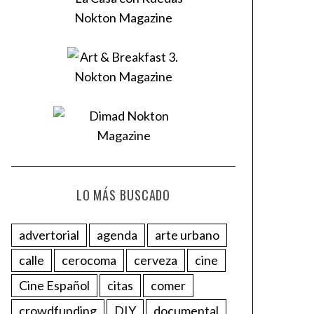
LO MÁS BUSCADO
advertorial
agenda
arte urbano
calle
cerocoma
cerveza
cine
Cine Español
citas
comer
crowdfunding
DIY
documental