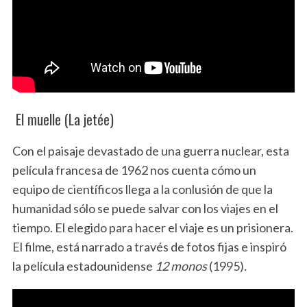
El muelle (La jetée)
Con el paisaje devastado de una guerra nuclear, esta
película francesa de 1962 nos cuenta cómo un
equipo de científicos llega a la conlusión de que la
humanidad sólo se puede salvar con los viajes en el
tiempo. El elegido para hacer el viaje es un prisionera.
El filme, está narrado a través de fotos fijas e inspiró
la película estadounidense
12 monos
(1995)
.
S
e
a