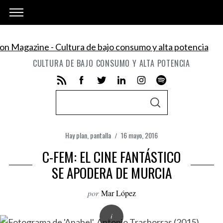
CULTURA DE BAJO CONSUMO Y ALTA POTENCIA
S
S
e
E
A
a
R
C
Hay plan
,
pantalla
16 mayo, 2016
r
H
C-FEM: EL CINE FANTÁSTICO
c
h
SE APODERA DE MURCIA
f
por
Mar López
o
r
: