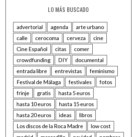
LO MÁS BUSCADO
advertorial
agenda
arte urbano
calle
cerocoma
cerveza
cine
Cine Español
citas
comer
crowdfunding
DIY
documental
entrada libre
entrevistas
feminismo
Festival de Málaga
festivales
fotos
frinje
gratis
hasta 5 euros
hasta 10 euros
hasta 15 euros
hasta 20 euros
ideas
libros
Los discos de la Roca Madre
low cost
madrid
mercadillo
navidad
nombres