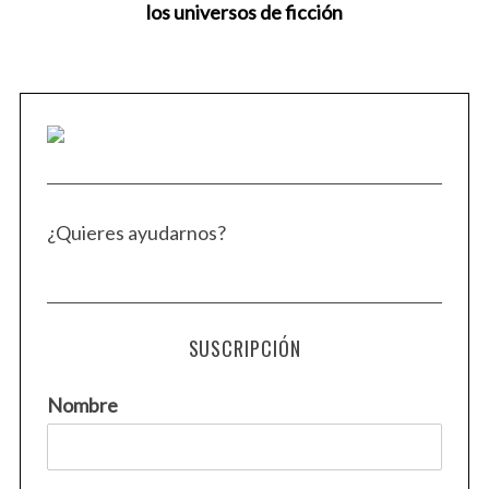
los universos de ficción
S
e
a
r
c
h
f
o
¿Quieres ayudarnos?
r
:
SUSCRIPCIÓN
Nombre