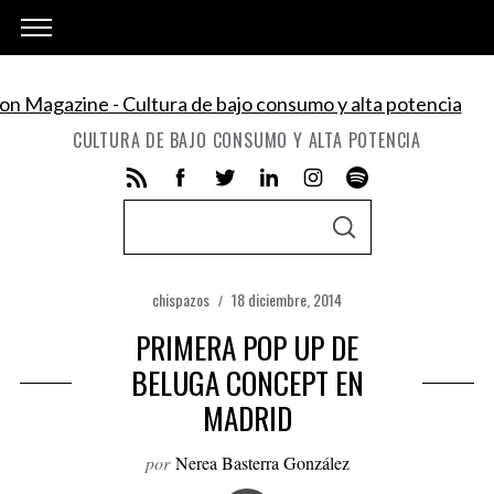
CULTURA DE BAJO CONSUMO Y ALTA POTENCIA
S
S
e
E
A
a
R
C
chispazos
18 diciembre, 2014
r
H
c
PRIMERA POP UP DE
h
BELUGA CONCEPT EN
f
MADRID
o
r
por
Nerea Basterra González
: