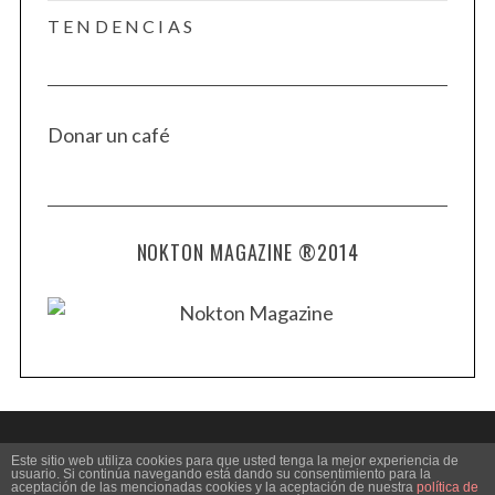
TENDENCIAS
Donar un café
NOKTON MAGAZINE ®2014
Este sitio web utiliza cookies para que usted tenga la mejor experiencia de
usuario. Si continúa navegando está dando su consentimiento para la
aceptación de las mencionadas cookies y la aceptación de nuestra
política de
BACK TO TOP