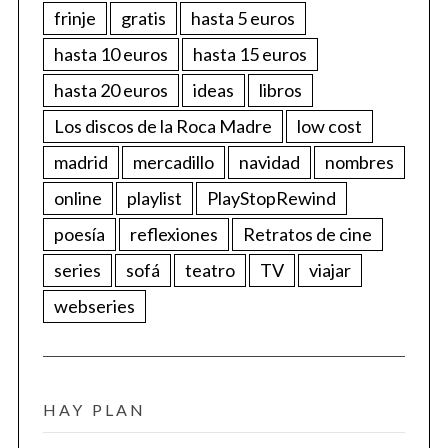
frinje
gratis
hasta 5 euros
hasta 10 euros
hasta 15 euros
hasta 20 euros
ideas
libros
Los discos de la Roca Madre
low cost
madrid
mercadillo
navidad
nombres
online
playlist
PlayStopRewind
poesía
reflexiones
Retratos de cine
series
sofá
teatro
TV
viajar
webseries
HAY PLAN