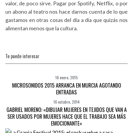
valor, de poco sirve. Pagar por Spotify, Netflix, o por
un abono al teatro nos hace darnos cuenta de lo que
gastamos en otras cosas del día a día que quizás nos
S
alimentan menos que la cultura.
e
a
r
c
h
Te puede interesar
f
o
r
16 enero, 2015
:
MICROSONIDOS 2015 ARRANCA EN MURCIA AGOTANDO
ENTRADAS
16 octubre, 2014
GABRIEL MORENO: «DIBUJAR MUJERES EN TEJIDOS QUE VAN A
SER USADOS POR MUJERES HACE QUE EL TRABAJO SEA MÁS
EMOCIONANTE»