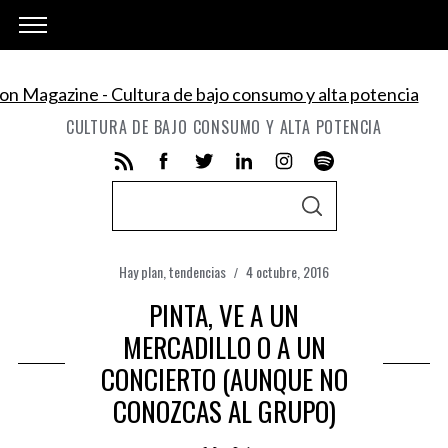
CULTURA DE BAJO CONSUMO Y ALTA POTENCIA
S
S
e
E
A
a
R
C
Hay plan
,
tendencias
4 octubre, 2016
r
H
c
PINTA, VE A UN
h
MERCADILLO O A UN
f
CONCIERTO (AUNQUE NO
o
CONOZCAS AL GRUPO)
r
: