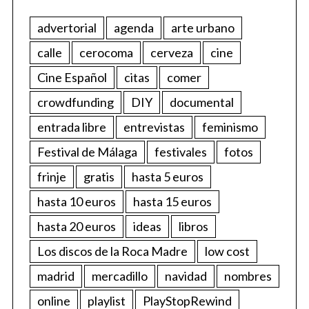
advertorial
agenda
arte urbano
calle
cerocoma
cerveza
cine
Cine Español
citas
comer
crowdfunding
DIY
documental
entrada libre
entrevistas
feminismo
Festival de Málaga
festivales
fotos
frinje
gratis
hasta 5 euros
hasta 10 euros
hasta 15 euros
hasta 20 euros
ideas
libros
Los discos de la Roca Madre
low cost
madrid
mercadillo
navidad
nombres
online
playlist
PlayStopRewind