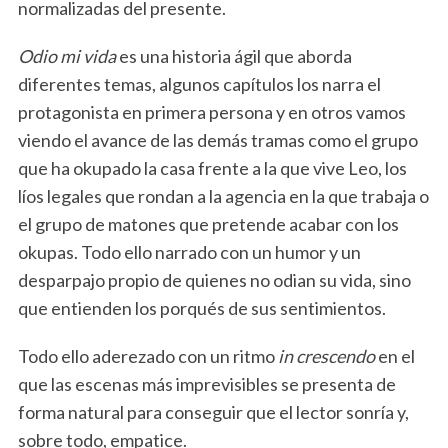
normalizadas del presente.
a
r
Odio mi vida
es una historia ágil que aborda
c
diferentes temas, algunos capítulos los narra el
h
f
protagonista en primera persona y en otros vamos
o
viendo el avance de las demás tramas como el grupo
r
que ha okupado la casa frente a la que vive Leo, los
:
líos legales que rondan a la agencia en la que trabaja o
el grupo de matones que pretende acabar con los
okupas. Todo ello narrado con un humor y un
desparpajo propio de quienes no odian su vida, sino
que entienden los porqués de sus sentimientos.
Todo ello aderezado con un ritmo
in crescendo
en el
que las escenas más imprevisibles se presenta de
forma natural para conseguir que el lector sonría y,
sobre todo, empatice.