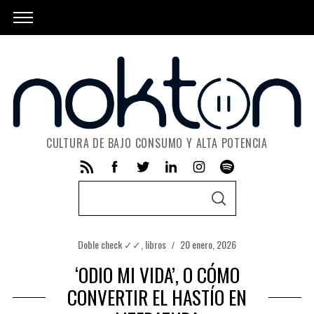
CULTURA DE BAJO CONSUMO Y ALTA POTENCIA
S
S
e
E
A
a
R
C
Doble check ✓✓
,
libros
20 enero, 2026
r
H
‘ODIO MI VIDA’, O CÓMO
c
h
CONVERTIR EL HASTÍO EN
f