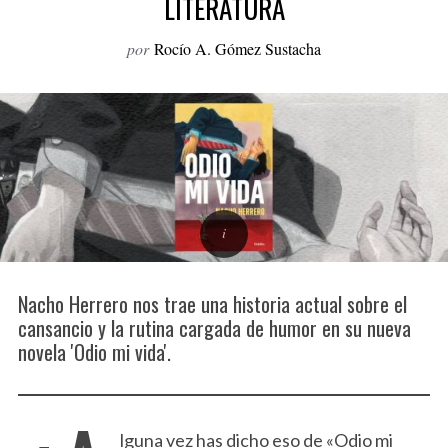
LITERATURA
o
r
por
Rocío A. Gómez Sustacha
:
Nacho Herrero nos trae una historia actual sobre el
cansancio y la rutina cargada de humor en su nueva
novela 'Odio mi vida'.
lguna vez has dicho eso de «Odio mi