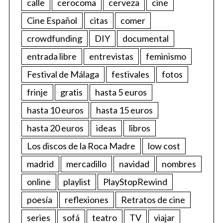
calle
cerocoma
cerveza
cine
Cine Español
citas
comer
crowdfunding
DIY
documental
entrada libre
entrevistas
feminismo
Festival de Málaga
festivales
fotos
frinje
gratis
hasta 5 euros
hasta 10 euros
hasta 15 euros
hasta 20 euros
ideas
libros
Los discos de la Roca Madre
low cost
madrid
mercadillo
navidad
nombres
online
playlist
PlayStopRewind
poesía
reflexiones
Retratos de cine
series
sofá
teatro
TV
viajar