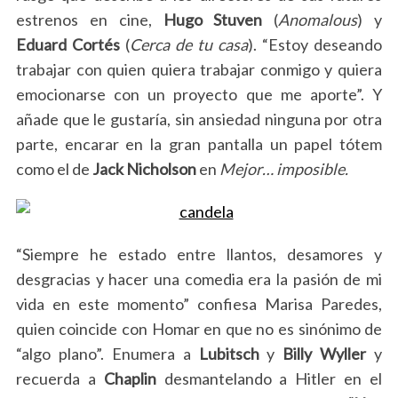
S
estrenos en cine,
Hugo Stuven
(
Anomalous
) y
e
Eduard Cortés
(
Cerca de tu casa
). “Estoy deseando
a
trabajar con quien quiera trabajar conmigo y quiera
r
c
emocionarse con un proyecto que me aporte”. Y
h
añade que le gustaría, sin ansiedad ninguna por otra
f
parte, encarar en la gran pantalla un papel tótem
o
como el de
Jack Nicholson
en
Mejor… imposible.
r
:
“Siempre he estado entre llantos, desamores y
desgracias y hacer una comedia era la pasión de mi
vida en este momento” confiesa Marisa Paredes,
quien coincide con Homar en que no es sinónimo de
“algo plano”. Enumera a
Lubitsch
y
Billy Wyller
y
recuerda a
Chaplin
desmantelando a Hitler en el