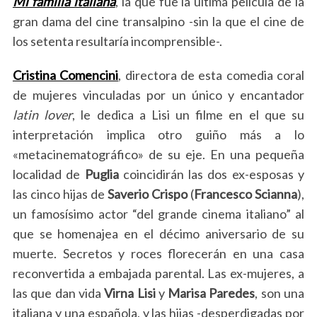
Mi familia italiana
, la que fue la última película de la
gran dama del cine transalpino -sin la que el cine de
los setenta resultaría incomprensible-.
Cristina Comencini
, directora de esta comedia coral
de mujeres vinculadas por un único y encantador
latin
lover
, le dedica a Lisi un filme en el que su
interpretación implica otro guiño más a lo
«metacinematográfico» de su eje. En una pequeña
localidad de
Puglia
coincidirán las dos ex-esposas y
las cinco hijas de
Saverio
Crispo
(
Francesco Scianna
),
un famosísimo actor “del grande cinema italiano” al
que se homenajea en el décimo aniversario de su
muerte. Secretos y roces florecerán en una casa
reconvertida a embajada parental. Las ex-mujeres, a
las que dan vida
Virna
Lisi
y
Marisa
Paredes
, son una
italiana y una española, y las hijas -desperdigadas por