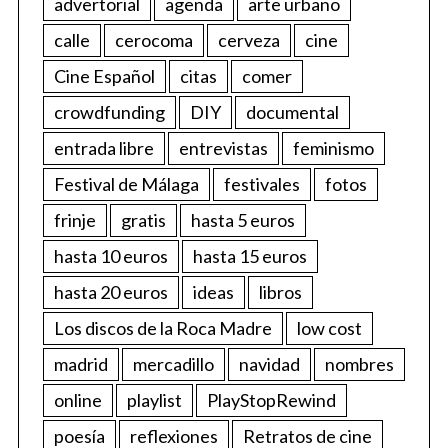
advertorial
agenda
arte urbano
calle
cerocoma
cerveza
cine
Cine Español
citas
comer
crowdfunding
DIY
documental
entrada libre
entrevistas
feminismo
Festival de Málaga
festivales
fotos
frinje
gratis
hasta 5 euros
hasta 10 euros
hasta 15 euros
hasta 20 euros
ideas
libros
Los discos de la Roca Madre
low cost
madrid
mercadillo
navidad
nombres
online
playlist
PlayStopRewind
poesía
reflexiones
Retratos de cine