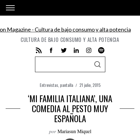
CULTURA DE BAJO CONSUMO Y ALTA POTENCIA
S
S
e
E
A
a
R
C
Entrevistas
,
pantalla
21 julio, 2015
r
H
‘MI FAMILIA ITALIANA’, UNA
c
h
COMEDIA AL PESTO MUY
f
ESPAÑOLA
o
r
por
Mariasun Miquel
: