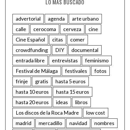
LO MÁS BUSCADO
advertorial
agenda
arte urbano
calle
cerocoma
cerveza
cine
Cine Español
citas
comer
crowdfunding
DIY
documental
entrada libre
entrevistas
feminismo
Festival de Málaga
festivales
fotos
frinje
gratis
hasta 5 euros
hasta 10 euros
hasta 15 euros
hasta 20 euros
ideas
libros
Los discos de la Roca Madre
low cost
madrid
mercadillo
navidad
nombres