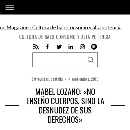
CULTURA DE BAJO CONSUMO Y ALTA POTENCIA
S
S
e
E
A
a
R
C
Entrevistas
,
pantalla
4 septiembre, 2015
r
H
c
MABEL LOZANO: «NO
h
ENSEÑO CUERPOS, SINO LA
f
DESNUDEZ DE SUS
o
DERECHOS»
r
: