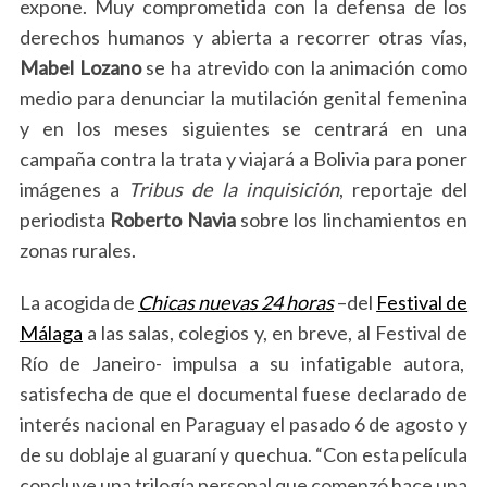
expone. Muy comprometida con la defensa de los
S
derechos humanos y abierta a recorrer otras vías,
e
a
Mabel Lozano
se ha atrevido con la animación como
r
medio para denunciar la mutilación genital femenina
c
y en los meses siguientes se centrará en una
h
campaña contra la trata y viajará a Bolivia para poner
f
o
imágenes a
Tribus de la inquisición
, reportaje del
r
periodista
Roberto Navia
sobre los linchamientos en
:
zonas rurales.
La acogida de
Chicas nuevas 24 horas
–del
Festival de
Málaga
a las salas, colegios y, en breve, al Festival de
Río de Janeiro- impulsa a su infatigable autora,
satisfecha de que el documental fuese declarado de
interés nacional en Paraguay el pasado 6 de agosto y
de su doblaje al guaraní y quechua. “Con esta película
concluye una trilogía personal que comenzó hace una