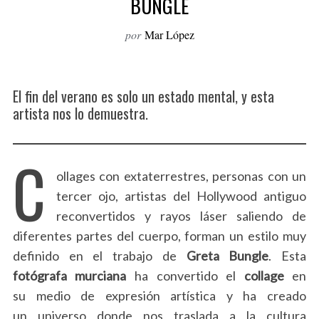
BUNGLE
o
r
por
Mar López
:
El fin del verano es solo un estado mental, y esta
artista nos lo demuestra.
C
ollages con extaterrestres, personas con un
tercer ojo, artistas del Hollywood antiguo
reconvertidos y rayos láser saliendo de
diferentes partes del cuerpo, forman un estilo muy
definido en el trabajo de
Greta
Bungle
. Esta
fotógrafa murciana
ha convertido el
collage
en
su medio de expresión artística y ha creado
un universo donde nos traslada a la cultura