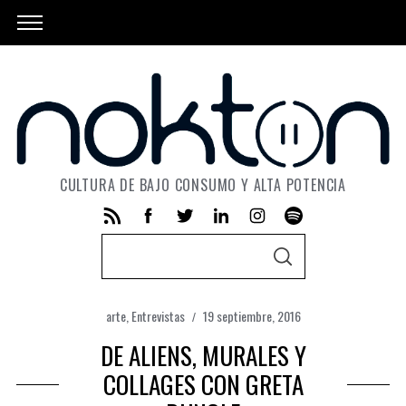
CULTURA DE BAJO CONSUMO Y ALTA POTENCIA
S
S
e
E
A
a
R
C
arte
,
Entrevistas
19 septiembre, 2016
r
H
c
DE ALIENS, MURALES Y
h
COLLAGES CON GRETA
f