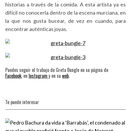
historias a través de la comida. A esta artista ya es
difícil no conocerla dentro de la escena murciana, en
la que nos gusta bucear, de vez en cuando, para
encontrar auténticas joyas.
S
e
a
r
c
Puedes seguir el trabajo de Greta Bungle en su página de
Facebook
, en
Instagram
y en su
web
.
h
f
o
r
:
Te puede interesar