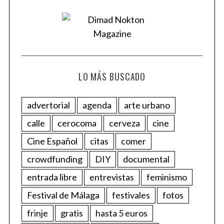
LO MÁS BUSCADO
advertorial
agenda
arte urbano
calle
cerocoma
cerveza
cine
Cine Español
citas
comer
crowdfunding
DIY
documental
entrada libre
entrevistas
feminismo
Festival de Málaga
festivales
fotos
frinje
gratis
hasta 5 euros