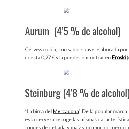
Aurum (4’5 % de alcohol)
Cerveza rubia, con sabor suave, elaborada por
cuesta 0,27 € y la puedes encontrar en
Eroski
(
S
e
a
r
Steinburg (4’8 % de alcohol
c
h
f
o
‘La birra del
Mercadona
’. De la popular marca
r
esta cerveza recoge las mismas característica
:
toques de cebada y maíz y no mucho cuerpo, p