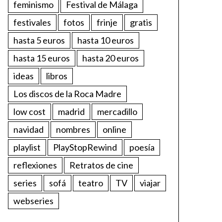
feminismo
Festival de Málaga
festivales
fotos
frinje
gratis
hasta 5 euros
hasta 10 euros
hasta 15 euros
hasta 20 euros
ideas
libros
Los discos de la Roca Madre
low cost
madrid
mercadillo
navidad
nombres
online
playlist
PlayStopRewind
poesía
reflexiones
Retratos de cine
series
sofá
teatro
TV
viajar
webseries