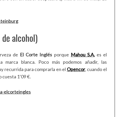
 de alcohol)
erveza de
El Corte Inglés
porque
Mahou S.A.
es el
ta marca blanca. Poco más podemos añadir, las
uy recurrida para comprarla en el
Opencor
, cuando el
o cuesta 1’09 €.