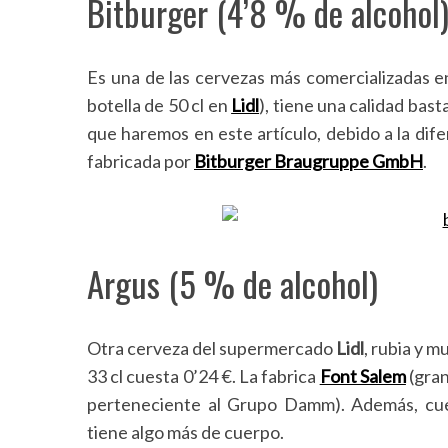
Bitburger (4’8 % de alcohol
Es una de las cervezas más comercializadas en
botella de 50 cl en
Lidl
), tiene una calidad basta
que haremos en este artículo, debido a la dife
fabricada por
Bitburger Braugruppe GmbH
.
Argus (5 % de alcohol)
Otra cerveza del supermercado
Lidl
, rubia y m
33 cl cuesta 0’24 €. La fabrica
Font Salem
(gran
perteneciente al Grupo Damm). Además, cuen
tiene algo más de cuerpo.