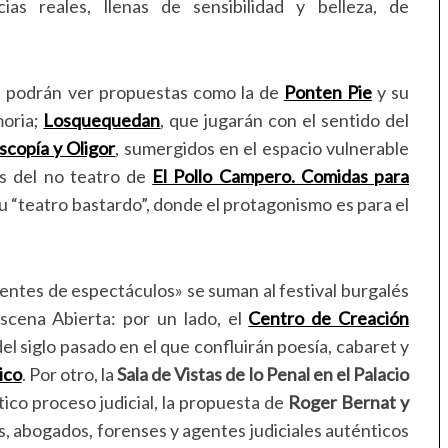
ias reales, llenas de sensibilidad y belleza, de
e podrán ver propuestas como la de
Ponten Pie
y su
moria;
Losquequedan
, que jugarán con el sentido del
scopía y Oligor
, sumergidos en el espacio vulnerable
es del no teatro de
El Pollo Campero. Comidas para
u “teatro bastardo”, donde el protagonismo es para el
entes de espectáculos» se suman al festival burgalés
scena Abierta: por un lado, el
Centro de Creación
el siglo pasado en el que confluirán poesía, cabaret y
ico
. Por otro, la
Sala de Vistas de lo Penal en el Palacio
ico proceso judicial, la propuesta de
Roger Bernat y
s, abogados, forenses y agentes judiciales auténticos