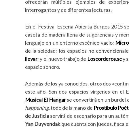
ofrecerán múltiples ejemplos de experienc
interrogantes y de diferentes lecturas.
En el Festival Escena Abierta Burgos 2015 s
caseta de madera llena de sugerencias y me
lenguaje en un entorno escénico vacío;
Micro
de la soledad; los espacios no convencional
llevar
; y el nuevo trabajo de
Loscorderos.sc
y s
espacio sonoro.
Además de los ya conocidos, otros dos «contin
este año. Son dos espacios vírgenes en el E
Musical El Hangar
se convertirá en un burdel d
happening
, todo de la mano de
Prostíbulo Poét
de Justicia
servirá de escenario para un autént
Yan Duyvendak
que cuenta con jueces, fiscale