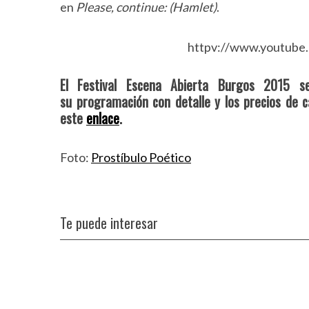
en
Please, continue: (Hamlet)
.
httpv://www.youtub
El Festival Escena Abierta Burgos 2015 
su programación con detalle y los precios de 
este
enlace
.
Foto:
Prostíbulo Poético
S
e
a
r
Te puede interesar
c
h
f
o
r