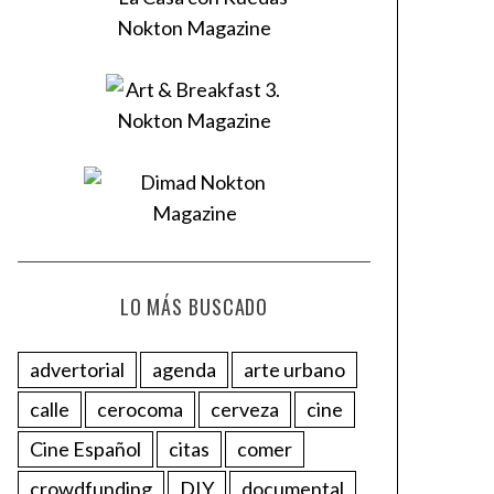
LO MÁS BUSCADO
advertorial
agenda
arte urbano
calle
cerocoma
cerveza
cine
Cine Español
citas
comer
crowdfunding
DIY
documental