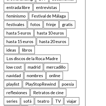
entrada libre
entrevistas
feminismo
Festival de Málaga
festivales
fotos
frinje
gratis
hasta 5 euros
hasta 10 euros
hasta 15 euros
hasta 20 euros
ideas
libros
Los discos de la Roca Madre
low cost
madrid
mercadillo
navidad
nombres
online
playlist
PlayStopRewind
poesía
reflexiones
Retratos de cine
series
sofá
teatro
TV
viajar