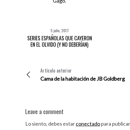
5 julio, 2017
SERIES ESPAÑOLAS QUE CAYERON
EN EL OLVIDO (Y NO DEBERÍAN)
Artículo anterior
S
Cama de la habitación de JB Goldberg
e
a
r
c
h
Leave a comment
f
o
Lo siento, debes estar
conectado
para publica
r