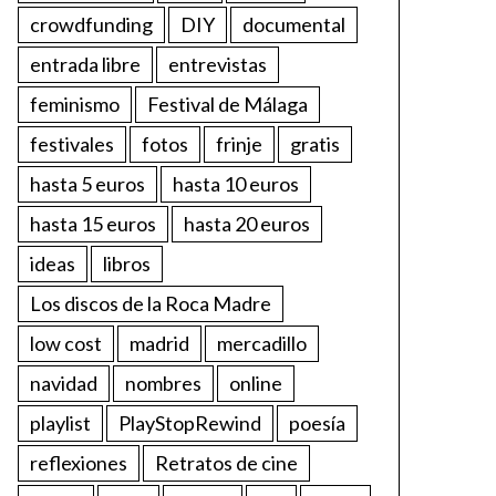
crowdfunding
DIY
documental
entrada libre
entrevistas
feminismo
Festival de Málaga
festivales
fotos
frinje
gratis
hasta 5 euros
hasta 10 euros
hasta 15 euros
hasta 20 euros
ideas
libros
Los discos de la Roca Madre
low cost
madrid
mercadillo
navidad
nombres
online
playlist
PlayStopRewind
poesía
reflexiones
Retratos de cine