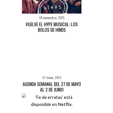
18 noviembre, 2015
VUELVE EL HYPE MUSICAL: LOS
BOLOS DE HINDS
S
e
a
r
27 mayo, 2013
c
AGENDA SEMANAL DEL 27 DE MAYO
h
AL 2 DE JUNIO
f
o
r
: