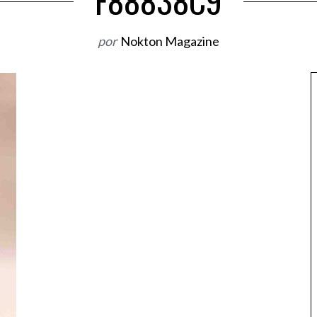
F88838C9
por
Nokton Magazine