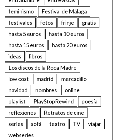
feminismo
Festival de Málaga
festivales
fotos
frinje
gratis
hasta 5 euros
hasta 10 euros
hasta 15 euros
hasta 20 euros
ideas
libros
Los discos de la Roca Madre
low cost
madrid
mercadillo
navidad
nombres
online
playlist
PlayStopRewind
poesía
reflexiones
Retratos de cine
series
sofá
teatro
TV
viajar
webseries