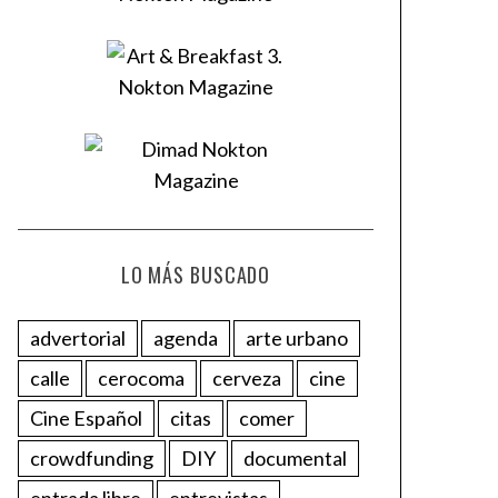
LO MÁS BUSCADO
advertorial
agenda
arte urbano
calle
cerocoma
cerveza
cine
Cine Español
citas
comer
crowdfunding
DIY
documental
entrada libre
entrevistas