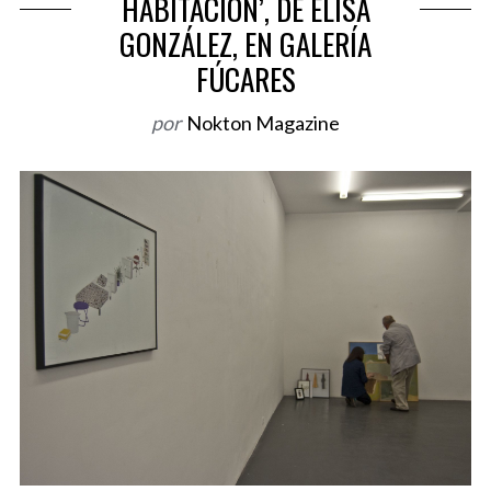
HABITACIÓN’, DE ELISA
o
GONZÁLEZ, EN GALERÍA
r
FÚCARES
:
por
Nokton Magazine