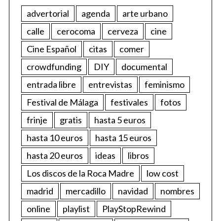
advertorial
agenda
arte urbano
calle
cerocoma
cerveza
cine
Cine Español
citas
comer
crowdfunding
DIY
documental
entrada libre
entrevistas
feminismo
Festival de Málaga
festivales
fotos
frinje
gratis
hasta 5 euros
hasta 10 euros
hasta 15 euros
hasta 20 euros
ideas
libros
Los discos de la Roca Madre
low cost
madrid
mercadillo
navidad
nombres
online
playlist
PlayStopRewind