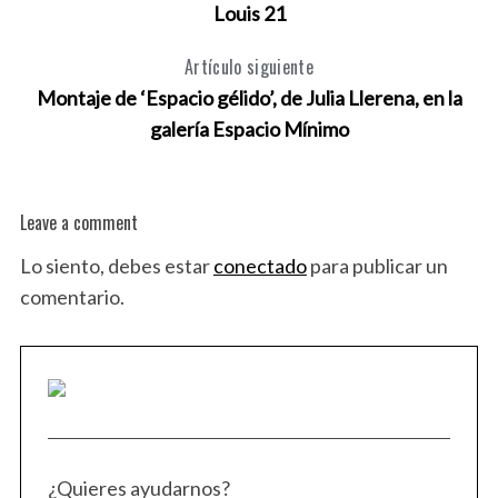
Louis 21
Artículo siguiente
Montaje de ‘Espacio gélido’, de Julia Llerena, en la
galería Espacio Mínimo
Leave a comment
Lo siento, debes estar
conectado
para publicar un
comentario.
S
e
¿Quieres ayudarnos?
a