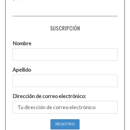
r
c
h
f
SUSCRIPCIÓN
o
r
Nombre
:
Apellido
Dirección de correo electrónico: