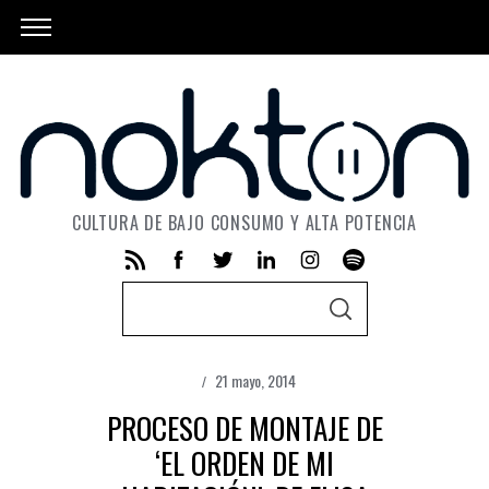
CULTURA DE BAJO CONSUMO Y ALTA POTENCIA
S
S
e
E
A
a
R
C
21 mayo, 2014
r
H
PROCESO DE MONTAJE DE
c
h
‘EL ORDEN DE MI
f