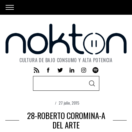
CULTURA DE BAJO CONSUMO Y ALTA POTENCIA
S
S
e
E
A
a
R
C
27 julio, 2015
r
H
28-ROBERTO COROMINA-A
c
h
DEL ARTE
f