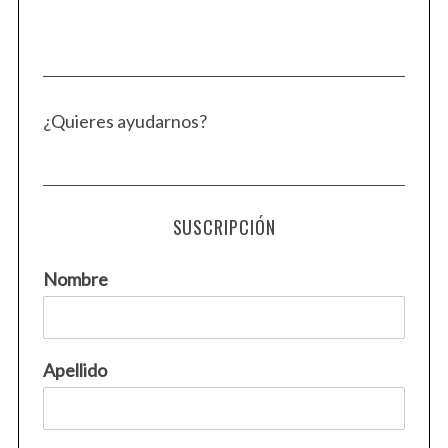
S
e
a
¿Quieres ayudarnos?
r
c
h
f
o
SUSCRIPCIÓN
r
:
Nombre
Apellido