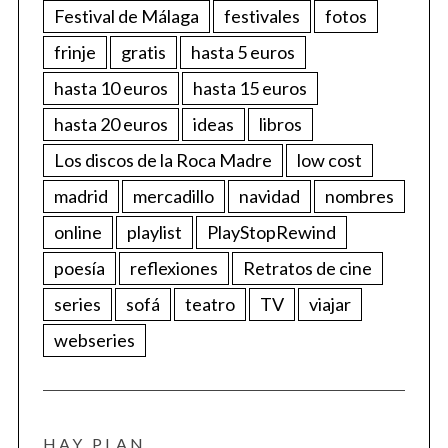
Festival de Málaga
festivales
fotos
frinje
gratis
hasta 5 euros
hasta 10 euros
hasta 15 euros
hasta 20 euros
ideas
libros
Los discos de la Roca Madre
low cost
madrid
mercadillo
navidad
nombres
online
playlist
PlayStopRewind
poesía
reflexiones
Retratos de cine
series
sofá
teatro
TV
viajar
webseries
HAY PLAN