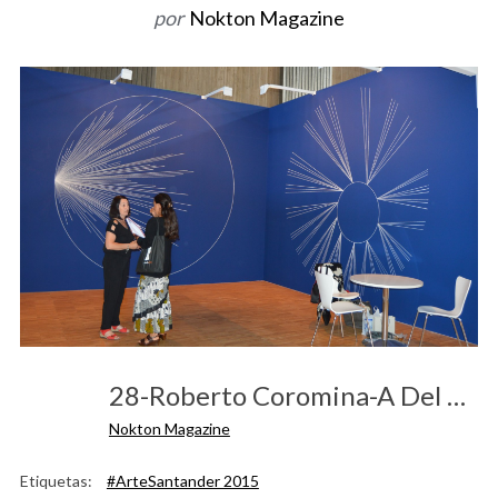
por
Nokton Magazine
o
r
:
28-Roberto Coromina-A Del Arte
Nokton Magazine
Etiquetas:
#ArteSantander 2015