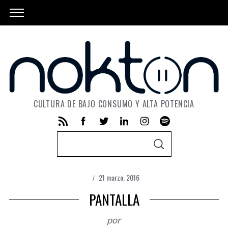
CULTURA DE BAJO CONSUMO Y ALTA POTENCIA
S
S
e
E
A
a
R
C
21 marzo, 2016
r
H
c
PANTALLA
h
por
f