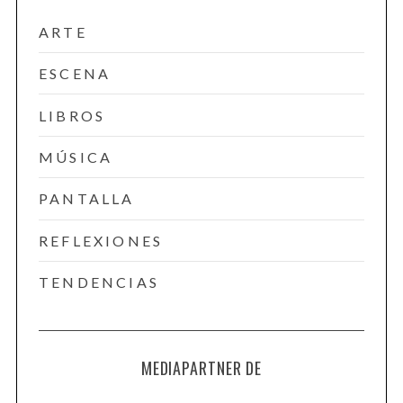
e
ARTE
a
r
ESCENA
c
h
LIBROS
f
o
MÚSICA
r
:
PANTALLA
REFLEXIONES
TENDENCIAS
MEDIAPARTNER DE