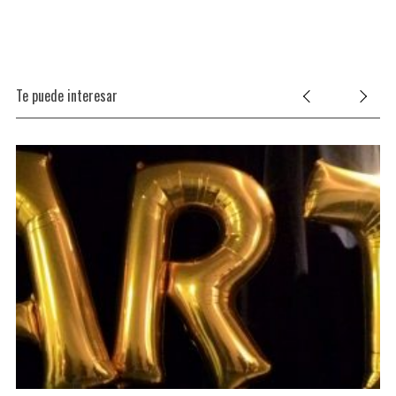
o
r
:
Te puede interesar