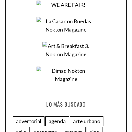
LO MÁS BUSCADO
advertorial
agenda
arte urbano
calle
cerocoma
cerveza
cine