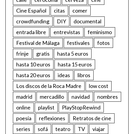
Cine Español
citas
comer
crowdfunding
DIY
documental
entrada libre
entrevistas
feminismo
Festival de Málaga
festivales
fotos
frinje
gratis
hasta 5 euros
hasta 10 euros
hasta 15 euros
hasta 20 euros
ideas
libros
Los discos de la Roca Madre
low cost
madrid
mercadillo
navidad
nombres
online
playlist
PlayStopRewind
poesía
reflexiones
Retratos de cine
series
sofá
teatro
TV
viajar