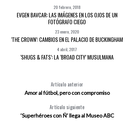
20 febrero, 2018
S
EVGEN BAVCAR: LAS IMÁGENES EN LOS OJOS DE UN
e
FOTÓGRAFO CIEGO
a
23 enero, 2020
r
‘THE CROWN’: CAMBIOS EN EL PALACIO DE BUCKINGHAM
c
h
4 abril, 2017
f
‘SHUGS & FATS’: LA ‘BROAD CITY’ MUSULMANA
o
r
:
Artículo anterior
Amor al fútbol, pero con compromiso
Artículo siguiente
‘Superhéroes con Ñ’ llega al Museo ABC