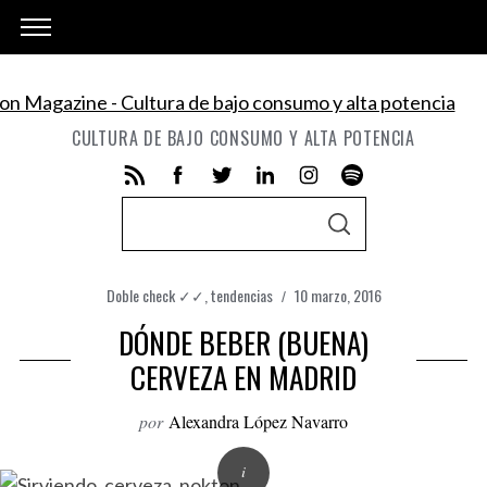
CULTURA DE BAJO CONSUMO Y ALTA POTENCIA
S
S
e
E
A
a
R
C
Doble check ✓✓
,
tendencias
10 marzo, 2016
r
H
DÓNDE BEBER (BUENA)
c
h
CERVEZA EN MADRID
f
por
Alexandra López Navarro
o
r
: