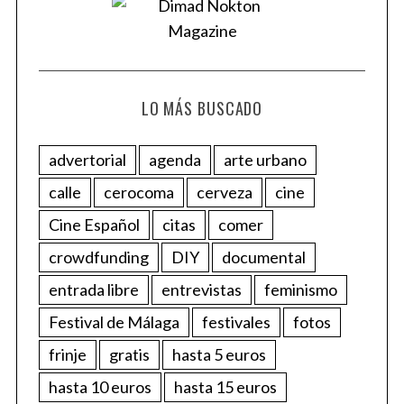
LO MÁS BUSCADO
advertorial
agenda
arte urbano
calle
cerocoma
cerveza
cine
Cine Español
citas
comer
crowdfunding
DIY
documental
entrada libre
entrevistas
feminismo
Festival de Málaga
festivales
fotos
frinje
gratis
hasta 5 euros
hasta 10 euros
hasta 15 euros