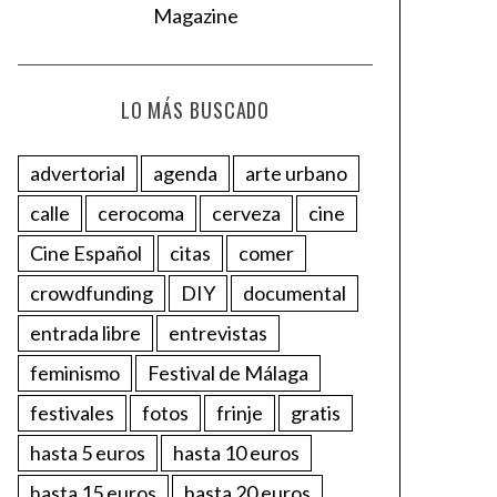
LO MÁS BUSCADO
advertorial
agenda
arte urbano
calle
cerocoma
cerveza
cine
Cine Español
citas
comer
crowdfunding
DIY
documental
entrada libre
entrevistas
feminismo
Festival de Málaga
festivales
fotos
frinje
gratis
hasta 5 euros
hasta 10 euros
hasta 15 euros
hasta 20 euros