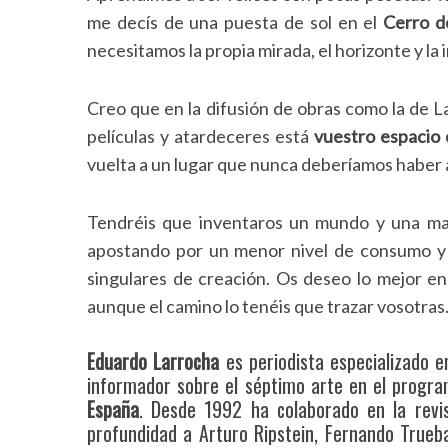
me decís de una puesta de sol en el
Cerro d
necesitamos la propia mirada, el horizonte y la
Creo que en la difusión de obras como la de La
películas y atardeceres está
vuestro espacio 
vuelta a un lugar que nunca deberíamos haber
Tendréis que inventaros un mundo y una mane
apostando por un menor nivel de consumo y c
singulares de creación. Os deseo lo mejor e
aunque el camino lo tenéis que trazar vosotras
Eduardo Larrocha
es periodista especializado 
S
informador sobre el séptimo arte en el progr
e
España
. Desde 1992 ha colaborado en la revi
a
profundidad a Arturo Ripstein, Fernando Trueba
r