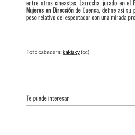
c
entre otros cineastas. Larrocha, jurado en el F
h
Mujeres en Dirección
de Cuenca, define así su p
f
peso relativo del espectador con una mirada pro
o
r
:
Foto cabecera:
kakisky
(cc)
Te puede interesar