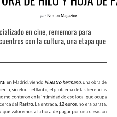
URA DE HILO Y HOJA DE 
por
Nokton Magazine
cializado en cine, rememora para
uentros con la cultura, una etapa que
era
, en Madrid, viendo
Nuestro hermano
,
una obra de
ia, sin eludir el llanto, el problema de las herencias
que me contaron en la intimidad de ese local que ocupa
 cerca del
Rastro
.
La entrada,
12 euros
, no era barata,
 qué valoremos a la hora de pagar por una creación