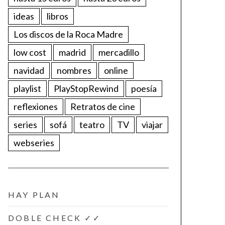
ideas
libros
Los discos de la Roca Madre
low cost
madrid
mercadillo
navidad
nombres
online
playlist
PlayStopRewind
poesía
reflexiones
Retratos de cine
series
sofá
teatro
TV
viajar
webseries
HAY PLAN
DOBLE CHECK ✓✓