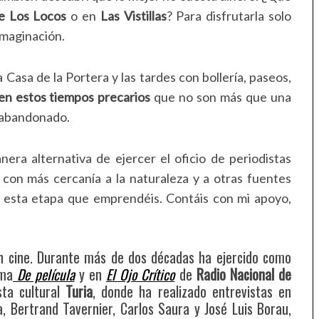
e Los Locos
o en
Las Vistillas
? Para disfrutarla solo
 imaginación.
 Casa de la Portera y las tardes con bollería, paseos,
en estos tiempos precarios
que no son más que una
 abandonado.
ra alternativa de ejercer el oficio de periodistas
on más cercanía a la naturaleza y a otras fuentes
n esta etapa que emprendéis. Contáis con mi apoyo,
.
en cine. Durante más de dos décadas ha ejercido como
ama
De película
y en
El Ojo Crítico
de
Radio Nacional de
sta cultural
Turia
, donde ha realizado entrevistas en
, Bertrand Tavernier, Carlos Saura y José Luis Borau,