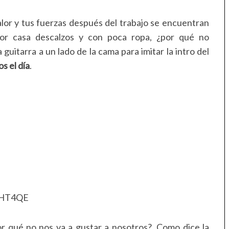
lor y tus fuerzas después del trabajo se encuentran
 por casa descalzos y con poca ropa, ¿por qué no
uitarra a un lado de la cama para imitar la intro del
s el día
.
sHT4QE
or qué no nos va a gustar a nosotros?. Como dice la