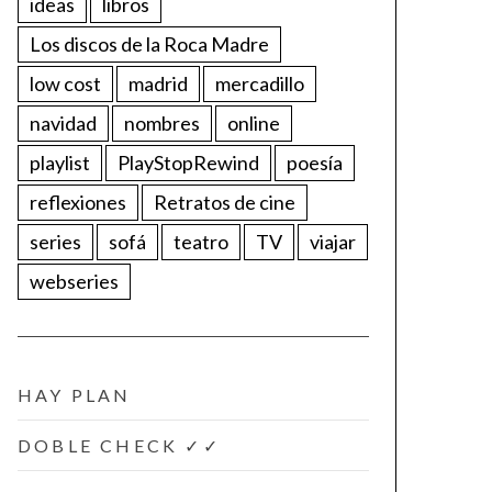
ideas
libros
Los discos de la Roca Madre
low cost
madrid
mercadillo
navidad
nombres
online
playlist
PlayStopRewind
poesía
reflexiones
Retratos de cine
series
sofá
teatro
TV
viajar
webseries
HAY PLAN
DOBLE CHECK ✓✓