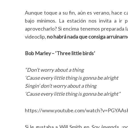
Aunque toque a su fin, aún es verano, hace ca
bajo mínimos. La estación nos invita a ir
aprovecharlo? Si encima tenemos preparada la g
S
e
videoclip,
no habrá nada que consiga arruinarno
a
r
Bob Marley – ‘Three little birds’
c
h
f
“Don’t worry about a thing
o
‘Cause every little thing is gonna be alright
r
Singin’ don’t worry about a thing
:
‘Cause every little thing is gonna be alright”
https://www.youtube.com/watch?v=PGYAA
Si le gustaba a Will Smith en
Soy leyenda
, ¿p