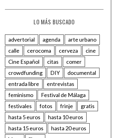
LO MÁS BUSCADO
advertorial
agenda
arte urbano
calle
cerocoma
cerveza
cine
Cine Español
citas
comer
crowdfunding
DIY
documental
entrada libre
entrevistas
feminismo
Festival de Málaga
festivales
fotos
frinje
gratis
hasta 5 euros
hasta 10 euros
hasta 15 euros
hasta 20 euros