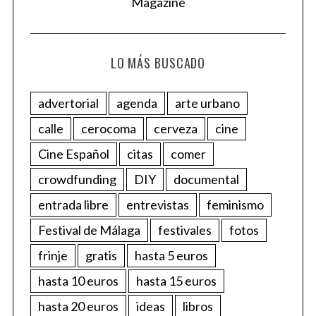
LO MÁS BUSCADO
advertorial
agenda
arte urbano
calle
cerocoma
cerveza
cine
Cine Español
citas
comer
crowdfunding
DIY
documental
entrada libre
entrevistas
feminismo
Festival de Málaga
festivales
fotos
frinje
gratis
hasta 5 euros
hasta 10 euros
hasta 15 euros
hasta 20 euros
ideas
libros