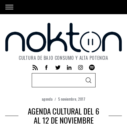
CULTURA DE BAJO CONSUMO Y ALTA POTENCIA
S
S
e
E
A
a
R
C
agenda
5 noviembre, 2017
r
H
AGENDA CULTURAL DEL 6
c
h
AL 12 DE NOVIEMBRE
f