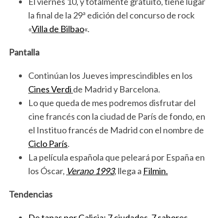
El viernes 10, y totalmente gratuito, tiene lugar
la final de la 29ª edición del concurso de rock
S
«
Villa de Bilbao
«.
e
a
Pantalla
r
c
Continúan los Jueves imprescindibles en los
h
f
Cines Verdi
de Madrid y Barcelona.
o
Lo que queda de mes podremos disfrutar del
r
cine francés con la ciudad de París de fondo, en
:
el Instituo francés de Madrid con el nombre de
Ciclo París
.
La película española que peleará por España en
los Óscar,
Verano 1993
, llega a
Filmin.
Tendencias
De tapas por Galicia: 7 ciudades. 7 sabores.