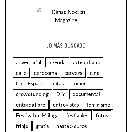
LO MÁS BUSCADO
advertorial
agenda
arte urbano
calle
cerocoma
cerveza
cine
Cine Español
citas
comer
crowdfunding
DIY
documental
entrada libre
entrevistas
feminismo
Festival de Málaga
festivales
fotos
frinje
gratis
hasta 5 euros