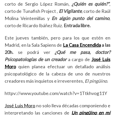
corto de Sergio López Román,
¿Quién es quién?”
,
corto de Tunafish Project ,
El Vigilante
, corto de Raúl
Molina Veintemillas y
En algún punto del camino
,
corto de Ricardo Ibáñez Ruiz.
Entrada libre.
Este jueves también, pero para los que estén en
Madrid, en la Sala Sapiens de
La Casa Encendida
a las
20h.
se podrá ver
¿Qué me pasa, doctor?
Psicopatologías de un creador
a cargo de
José Luis
Moro
quien planea efectuar un detallado análisis
psicopatológico de la cabeza de uno de nuestros
creadores más inquietos e irreverentes,
El pingüino
.
httpv://www.youtube.com/watch?v=1Ttkhvog11Y
José Luis Moro
no solo lleva décadas componiendo e
interpretando las canciones de
Un pingüino en mi