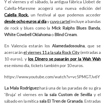
Y el viernes y el sábado, la antigua fábrica Llobet de
Calella-Maresme acogerá una nueva edición del
S
Calella Rock,
un festival al que podemos acceder
e
desde ocho euros al día
y
cuyo cartel
incluye a bandas
a
r
de rock y blues como la
Mick Ralphs Blues Banda
,
c
White Cowbell Oklahoma
o
Blind Cream
.
h
f
En Valencia estarán los
Alamedadosoulna
, que se
o
acercarán
el viernes 11 a la sala Rock City
(entradas a
r
:
10 euros), y
los Dinero se pasarán por la Wah Wah
ese mismo día, tickets también por 10 euros.
httpv://www.youtube.com/watch?v=vc5PMGTJv6Y
La Mala Rodríguez
hará una de las paradas de su gira
‘Bruja’ el viernes en
la sala Custom de Sevilla
y el
sábado en la mítica
sala El Tren de Granada
. Entradas