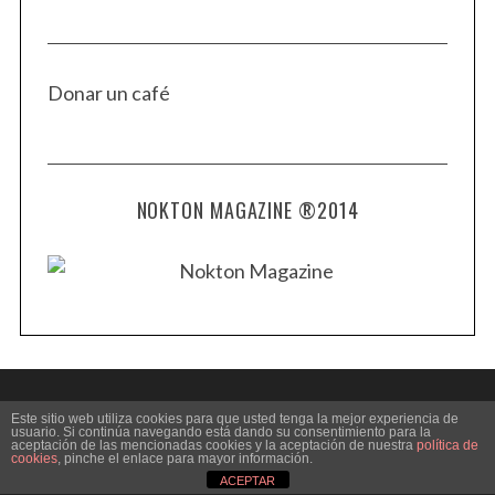
Donar un café
NOKTON MAGAZINE ®2014
Este sitio web utiliza cookies para que usted tenga la mejor experiencia de
usuario. Si continúa navegando está dando su consentimiento para la
aceptación de las mencionadas cookies y la aceptación de nuestra
política de
BACK TO TOP
cookies
, pinche el enlace para mayor información.
ACEPTAR