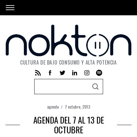
CULTURA DE BAJO CONSUMO Y ALTA POTENCIA
S
S
e
E
A
a
R
C
agenda
7 octubre, 2013
r
H
AGENDA DEL 7 AL 13 DE
c
h
OCTUBRE
f