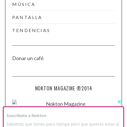
MÚSICA
PANTALLA
TENDENCIAS
Donar un café
NOKTON MAGAZINE ®2014
C
L
O
Suscríbete a Nokton
S
E
Sabemos que tienes poco tiempo pero que quieres estar al
T