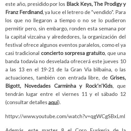
este año, presidido por los
Black Keys, The Prodigy y
Franz Ferdinand
, ya luce el letrero de “vendido”. Para
los que no llegaron a tiempo o no se lo pudieron
permitir pero, sin embargo, ronden esta semana por
la capital vizcaína y alrededores, la organización del
festival ofrece algunos eventos paralelos, como el ya
casi tradicional
concierto sorpresa gratuito
, que una
banda todavía no desvelada ofrecerá este jueves 10
a las 13 en el 19-21 de la Gran Vía bilbaína, o las
actuaciones, también con entrada libre, de
Grises,
Bigott, Novedades Carminha y Rock’n’Kids
, que
tendrán lugar entre el viernes 11 y el sábado 12
(consultar detalles
aquí
).
S
e
httpv://www.youtube.com/watch?v=qgWCgSBxLmI
a
r
Además, este martes 8 el Coro Euskeria de la
c