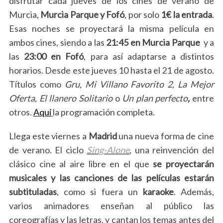
disfrutar cada jueves de los cines de verano de
Murcia,
Murcia Parque y Fofó
, por solo
1€ la entrada
.
Esas noches se proyectará la misma película en
ambos cines, siendo a las
21:45 en Murcia Parque
y a
las
23:00 en Fofó
, para así adaptarse a distintos
horarios. Desde este jueves 10 hasta el 21 de agosto.
Títulos como
Gru, Mi Villano Favorito 2, La Mejor
Oferta, El llanero Solitario
o
Un plan perfecto
,
entre
otros.
Aquí
la programación completa.
Llega este viernes a
Madrid
una nueva forma de cine
de verano. El ciclo
Sing-Alone
,
una reinvención del
clásico cine al aire libre en el que
se proyectarán
musicales y las canciones de las películas estarán
subtituladas
, como si fuera un
karaoke
. Además,
varios animadores enseñan al público las
coreografías y las letras, y cantan los temas antes del