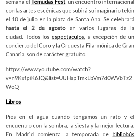
semana el
Temudas Fest
, un encuentro internacional
con las artes escénicas que subirá su imaginario telón
el 10 de julio en la plaza de Santa Ana. Se celebrará
hasta el 2 de agosto
en varios lugares de la
ciudad. Todos los
espectáculos
, a excepción de un
concierto del Coro y la Orquesta Filarmónica de Gran
Canaria, son de carácter gratuito.
httpv://www.youtube.com/watch?
v=n9KxfpiK6JQ&list=UUHspTmkLbVm7d0WVbTz2
WoQ
Libros
Pies en el agua cuando tengamos un rato y el
encuentro con la sombra, la siesta y la mejor lectura.
En Madrid comienza la temporada de
bibliobús