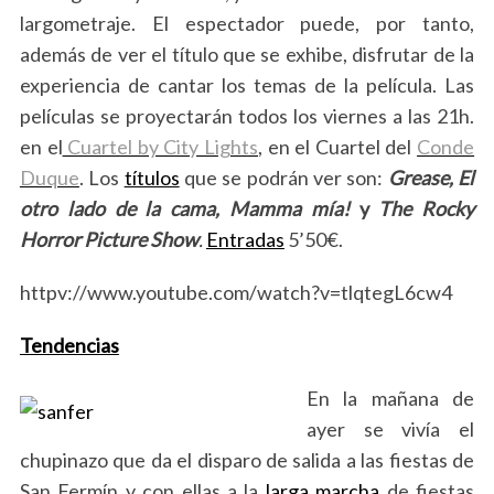
largometraje. El espectador puede, por tanto,
además de ver el título que se exhibe, disfrutar de la
experiencia de cantar los temas de la película. Las
películas se proyectarán todos los viernes a las 21h.
en el
Cuartel by City Lights
, en el Cuartel del
Conde
Duque
. Los
títulos
que se podrán ver son:
Grease, El
otro lado de la cama, Mamma mía!
y
The Rocky
Horror Picture Show
.
Entradas
5’50€.
httpv://www.youtube.com/watch?v=tlqtegL6cw4
Tendencias
En la mañana de
ayer se vivía el
chupinazo que da el disparo de salida a las fiestas de
San Fermín y con ellas a la
larga marcha
de fiestas