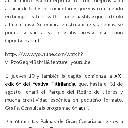
actor Raúl Arévalo interpretará una obra improvisada
a partir de todos los comentarios que vaya recibiendo
en tiempo real en Twitter con el hashtag que da título
a la iniciativa. Se emitirá en streaming y, además, se
puede asistir a verla gratis previa inscripción
(apúntate
aquí
).
httpv://www.youtube.com/watch?
v=PzoGeqMBsMU&feature=youtu.be
El jueves 10 y también la capital comienza la
XXI
edición del
Festival Titirilandia
, que, hasta el 31 de
agosto llenará el
Parque del Retiro
de títeres y
mucha creatividad escénica en pequeño formato.
Gratis. Consulta la programación
aquí
.
Por último, las
Palmas de Gran Canaria
acoge esta