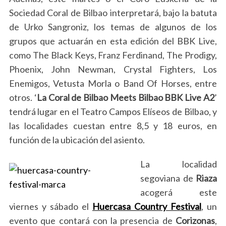
h
Sociedad Coral de Bilbao interpretará, bajo la batuta
f
de Urko Sangroniz, los temas de algunos de los
o
grupos que actuarán en esta edición del BBK Live,
r
como The Black Keys, Franz Ferdinand, The Prodigy,
:
Phoenix, John Newman, Crystal Fighters, Los
Enemigos, Vetusta Morla o Band Of Horses, entre
otros. ‘
La Coral de Bilbao Meets Bilbao BBK Live A2
’
tendrá lugar en el Teatro Campos Elíseos de Bilbao, y
las localidades cuestan entre 8,5 y 18 euros, en
función de la ubicación del asiento.
La localidad
segoviana de
Riaza
acogerá este
viernes y sábado el
Huercasa Country Festival
, un
evento que contará con la presencia de
Corizonas
,