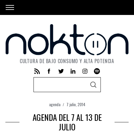
CULTURA DE BAJO CONSUMO Y ALTA POTENCIA
S
S
e
E
A
a
R
C
agenda
7 julio, 2014
r
H
AGENDA DEL 7 AL 13 DE
c
h
JULIO
f