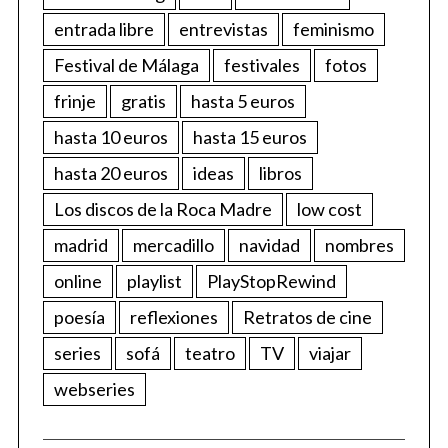
entrada libre
entrevistas
feminismo
Festival de Málaga
festivales
fotos
frinje
gratis
hasta 5 euros
hasta 10 euros
hasta 15 euros
hasta 20 euros
ideas
libros
Los discos de la Roca Madre
low cost
madrid
mercadillo
navidad
nombres
online
playlist
PlayStopRewind
poesía
reflexiones
Retratos de cine
series
sofá
teatro
TV
viajar
webseries