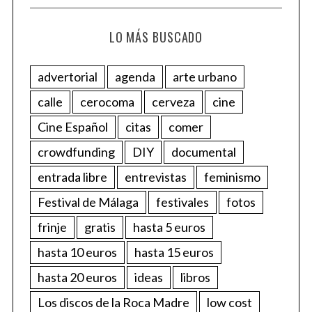
LO MÁS BUSCADO
advertorial
agenda
arte urbano
calle
cerocoma
cerveza
cine
Cine Español
citas
comer
crowdfunding
DIY
documental
entrada libre
entrevistas
feminismo
Festival de Málaga
festivales
fotos
frinje
gratis
hasta 5 euros
hasta 10 euros
hasta 15 euros
hasta 20 euros
ideas
libros
Los discos de la Roca Madre
low cost