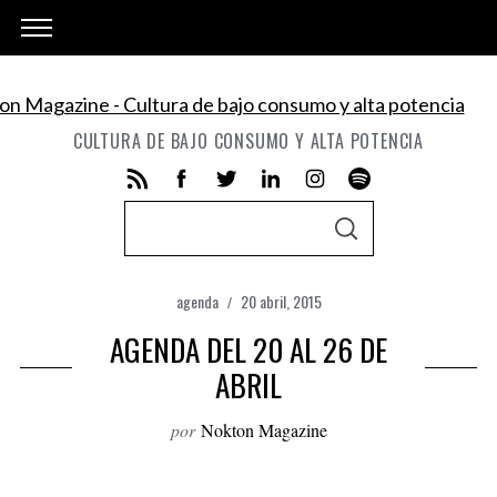
CULTURA DE BAJO CONSUMO Y ALTA POTENCIA
S
S
e
E
A
a
R
C
agenda
20 abril, 2015
r
H
AGENDA DEL 20 AL 26 DE
c
h
ABRIL
f
por
Nokton Magazine
o
r
: