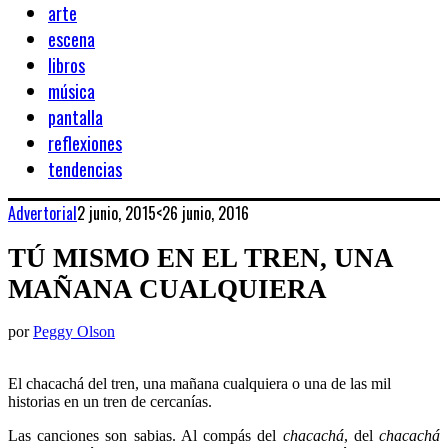
arte
escena
libros
música
pantalla
reflexiones
tendencias
Advertorial
2 junio, 2015
<26 junio, 2016
TÚ MISMO EN EL TREN, UNA
MAÑANA CUALQUIERA
por
Peggy Olson
El chacachá del tren, una mañana cualquiera o una de las mil
historias en un tren de cercanías.
Las canciones son sabias. Al compás del
chacachá
, del
chacachá