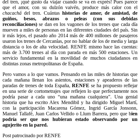
del tren, ¡qué gusto da viajar cuando se va en exprés! Pues parece
que el amor, con su dulzón vaivén, produce más calor con el
chacachá
del tren. Cuántas
historias de amor, de amistad, de
guiños, besos, abrazos o peleas (con sus debidas
reconciliaciones)
se dan en los vagones de los trenes que cada día
mueven a miles de personas en las diferentes ciudades del país. Sin
ir más lejos, el pasado año 2014 más de 400 millones de pasajeros
usaron los trenes de Cercanías, por no hablar de los de media y larga
distancia o los de alta velocidad. RENFE mismo hace las cuentas:
más de 3.700 trenes al día con parada en más 500 estaciones. Un
servicio fundamental en la movilidad de muchos ciudadanos en
distintas zonas metropolitanas de España.
Pero vamos a lo que vamos. Pensando en las miles de historias que
cada mañana llenan los asientos, estaciones y apeaderos de las
paradas de trenes de toda España,
RENFE
se ha propuesto reflejar
en una serie de cortometrajes que reflejen lo que perfectamente nos
podría pasar a cada uno “una mañana cualquiera”. Una genial
historia que ha escrito Alex Mendibil y ha dirigido Miguel Martí,
con la participación Macarena Gómez, Ingrid García Jonsonn,
Manuel Tallafé, Juan Carlos Vellido o Llum Barrera, pero que b
ien
podría ser que nos hubieran estado observando por un
agujerito en la pared.
Post patrocinado por RENFE