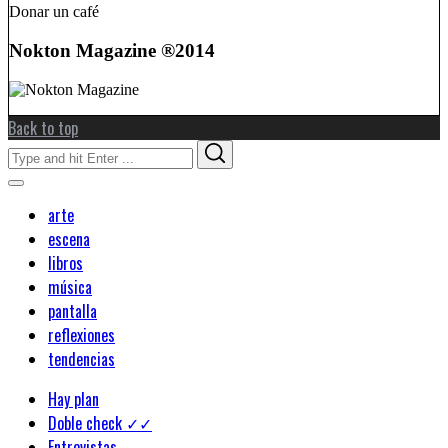
Donar un café
Nokton Magazine ®2014
Back to top
Search
Search
for:
arte
escena
libros
música
pantalla
reflexiones
tendencias
Hay plan
Doble check ✓✓
Entrevistas