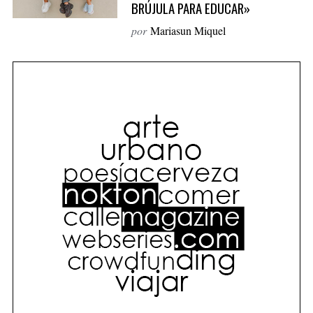
BRÚJULA PARA EDUCAR»
o
por
Mariasun Miquel
r
: