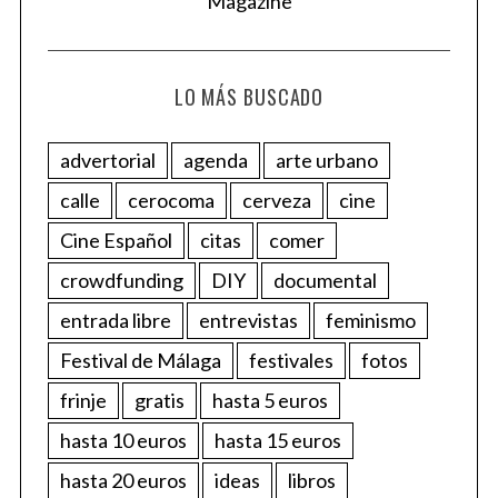
LO MÁS BUSCADO
advertorial
agenda
arte urbano
calle
cerocoma
cerveza
cine
Cine Español
citas
comer
crowdfunding
DIY
documental
entrada libre
entrevistas
feminismo
Festival de Málaga
festivales
fotos
frinje
gratis
hasta 5 euros
hasta 10 euros
hasta 15 euros
hasta 20 euros
ideas
libros