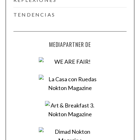
f
o
TENDENCIAS
r
:
MEDIAPARTNER DE