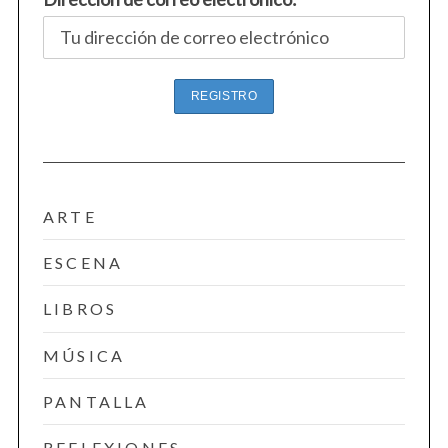
ARTE
ESCENA
LIBROS
S
e
MÚSICA
a
r
PANTALLA
c
h
REFLEXIONES