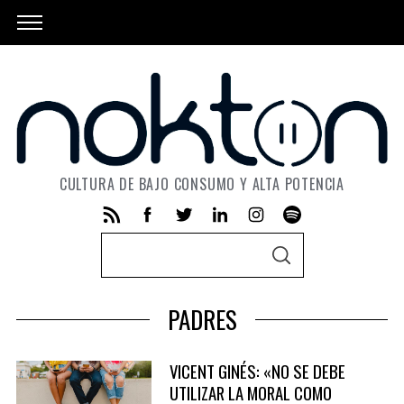
CULTURA DE BAJO CONSUMO Y ALTA POTENCIA
S
S
e
E
A
a
R
PADRES
C
r
H
c
VICENT GINÉS: «NO SE DEBE
h
UTILIZAR LA MORAL COMO
f