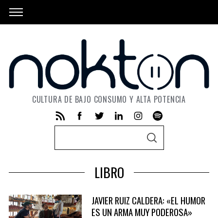
CULTURA DE BAJO CONSUMO Y ALTA POTENCIA
S
S
e
E
A
a
R
LIBRO
C
r
H
c
JAVIER RUIZ CALDERA: «EL HUMOR
h
ES UN ARMA MUY PODEROSA»
f