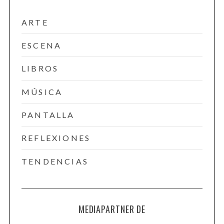
ARTE
ESCENA
LIBROS
MÚSICA
PANTALLA
S
REFLEXIONES
e
a
TENDENCIAS
r
c
h
f
MEDIAPARTNER DE
o
r