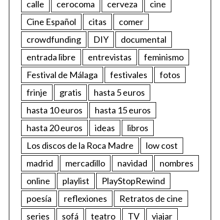
calle
cerocoma
cerveza
cine
Cine Español
citas
comer
crowdfunding
DIY
documental
entrada libre
entrevistas
feminismo
Festival de Málaga
festivales
fotos
frinje
gratis
hasta 5 euros
hasta 10 euros
hasta 15 euros
hasta 20 euros
ideas
libros
Los discos de la Roca Madre
low cost
madrid
mercadillo
navidad
nombres
online
playlist
PlayStopRewind
poesía
reflexiones
Retratos de cine
series
sofá
teatro
TV
viajar