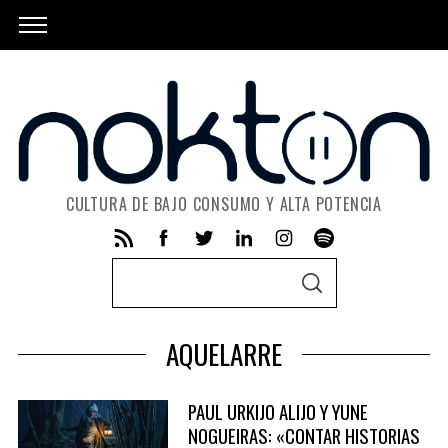
CULTURA DE BAJO CONSUMO Y ALTA POTENCIA
S
S
e
E
A
a
R
AQUELARRE
C
r
H
c
PAUL URKIJO ALIJO Y YUNE
h
NOGUEIRAS: «CONTAR HISTORIAS
f