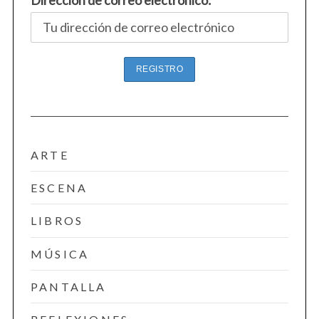
Dirección de correo electrónico:
ARTE
ESCENA
LIBROS
S
e
MÚSICA
a
r
PANTALLA
c
h