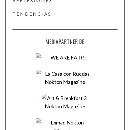
REFLEXIONES
f
o
TENDENCIAS
r
:
MEDIAPARTNER DE