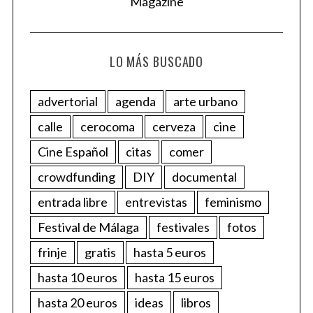
LO MÁS BUSCADO
advertorial
agenda
arte urbano
calle
cerocoma
cerveza
cine
Cine Español
citas
comer
crowdfunding
DIY
documental
entrada libre
entrevistas
feminismo
Festival de Málaga
festivales
fotos
frinje
gratis
hasta 5 euros
hasta 10 euros
hasta 15 euros
hasta 20 euros
ideas
libros