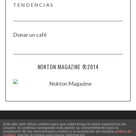
TENDENCIAS
Donar un café
NOKTON MAGAZINE ®2014
Este sitio web utiliza cookies para que usted tenga la mejor experiencia de
usuario. Si continúa navegando está dando su consentimiento para la
aceptación de las mencionadas cookies y la aceptación de nuestra
política de
BACK TO TOP
cookies
, pinche el enlace para mayor información.