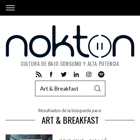
CULTURA DE BAJO CONSUMO Y ALTA POTENCIA
S
S
e
E
A
a
R
C
r
Resultados de la búsqueda para:
H
ART & BREAKFAST
c
h
f