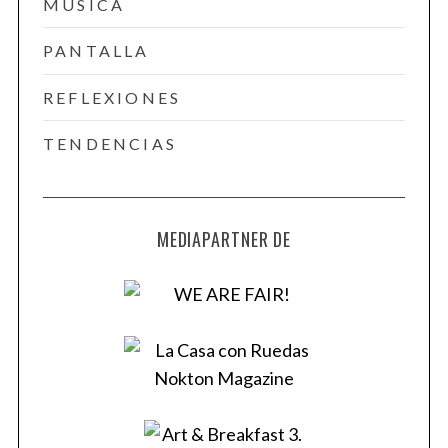
MÚSICA
c
h
PANTALLA
f
o
REFLEXIONES
r
:
TENDENCIAS
MEDIAPARTNER DE