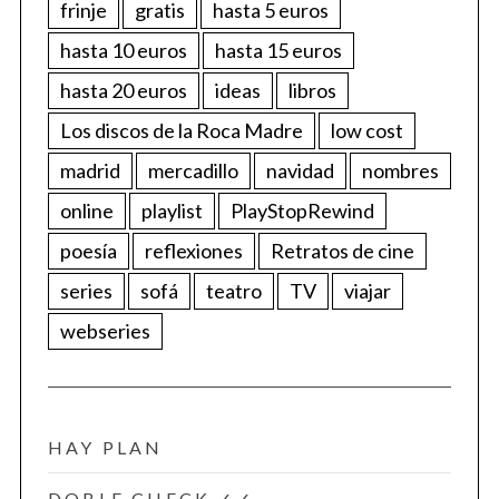
frinje
gratis
hasta 5 euros
hasta 10 euros
hasta 15 euros
hasta 20 euros
ideas
libros
Los discos de la Roca Madre
low cost
madrid
mercadillo
navidad
nombres
online
playlist
PlayStopRewind
poesía
reflexiones
Retratos de cine
series
sofá
teatro
TV
viajar
webseries
HAY PLAN
DOBLE CHECK ✓✓