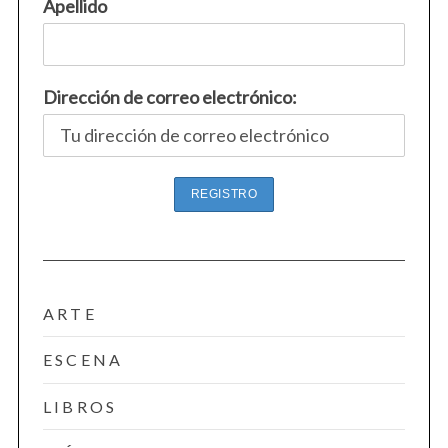
r
Apellido
a
d
a
Dirección de correo electrónico:
s
ARTE
ESCENA
S
e
LIBROS
a
r