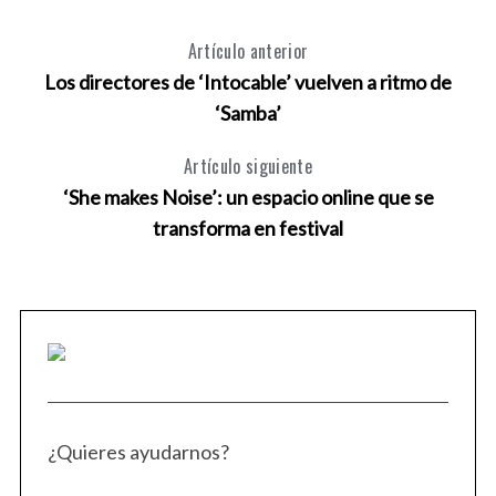
Artículo anterior
Los directores de ‘Intocable’ vuelven a ritmo de
‘Samba’
S
Artículo siguiente
CHA
e
a
‘She makes Noise’: un espacio online que se
r
transforma en festival
c
h
f
o
r
:
¿Quieres ayudarnos?