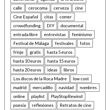
calle
cerocoma
cerveza
cine
Cine Español
citas
comer
crowdfunding
DIY
documental
entrada libre
entrevistas
feminismo
Festival de Málaga
festivales
fotos
frinje
gratis
hasta 5 euros
hasta 10 euros
hasta 15 euros
hasta 20 euros
ideas
libros
Los discos de la Roca Madre
low cost
madrid
mercadillo
navidad
nombres
online
playlist
PlayStopRewind
poesía
reflexiones
Retratos de cine