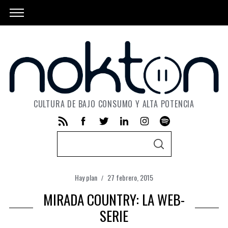
CULTURA DE BAJO CONSUMO Y ALTA POTENCIA
S
S
e
E
A
a
R
C
Hay plan
27 febrero, 2015
r
H
MIRADA COUNTRY: LA WEB-
c
h
SERIE
f