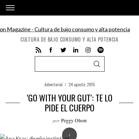
CULTURA DE BAJO CONSUMO Y ALTA POTENCIA
S
S
e
E
A
a
R
C
Advertorial
24 agosto, 2015
r
H
‘GO WITH YOUR GUT’: TE LO
c
h
PIDE EL CUERPO
f
por
Peggy Olson
o
r
: