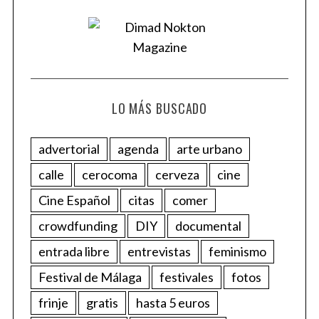
LO MÁS BUSCADO
advertorial
agenda
arte urbano
calle
cerocoma
cerveza
cine
Cine Español
citas
comer
crowdfunding
DIY
documental
entrada libre
entrevistas
feminismo
Festival de Málaga
festivales
fotos
frinje
gratis
hasta 5 euros