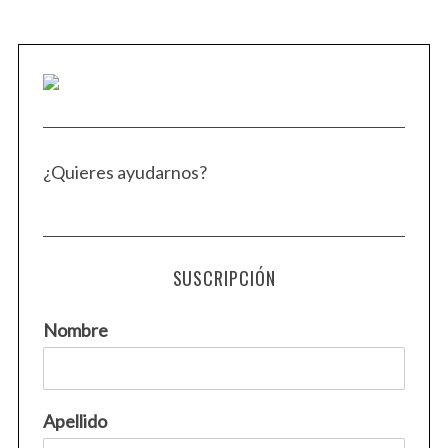
¿Quieres ayudarnos?
SUSCRIPCIÓN
S
e
Nombre
a
r
c
h
Apellido
f
o