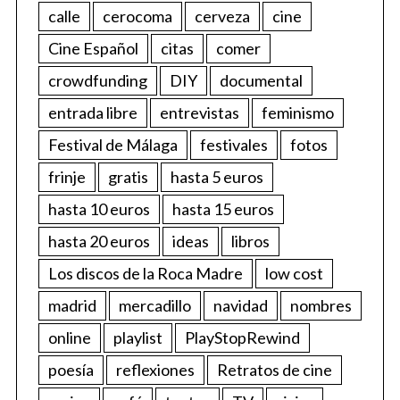
calle
cerocoma
cerveza
cine
Cine Español
citas
comer
crowdfunding
DIY
documental
entrada libre
entrevistas
feminismo
Festival de Málaga
festivales
fotos
frinje
gratis
hasta 5 euros
hasta 10 euros
hasta 15 euros
hasta 20 euros
ideas
libros
Los discos de la Roca Madre
low cost
madrid
mercadillo
navidad
nombres
online
playlist
PlayStopRewind
poesía
reflexiones
Retratos de cine