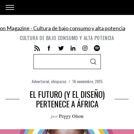
CULTURA DE BAJO CONSUMO Y ALTA POTENCIA
S
S
e
E
A
a
R
C
Advertorial
,
chispazos
16 noviembre, 2015
r
H
EL FUTURO (Y EL DISEÑO)
c
h
PERTENECE A ÁFRICA
f
por
Peggy Olson
o
r
: