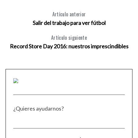
Artículo anterior
Salir del trabajo para ver fútbol
S
Artículo siguiente
e
Record Store Day 2016: nuestros imprescindibles
a
r
c
h
f
o
r
:
¿Quieres ayudarnos?