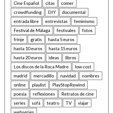
Cine Español
citas
comer
crowdfunding
DIY
documental
entrada libre
entrevistas
feminismo
Festival de Málaga
festivales
fotos
frinje
gratis
hasta 5 euros
hasta 10 euros
hasta 15 euros
hasta 20 euros
ideas
libros
Los discos de la Roca Madre
low cost
madrid
mercadillo
navidad
nombres
online
playlist
PlayStopRewind
poesía
reflexiones
Retratos de cine
series
sofá
teatro
TV
viajar
webseries