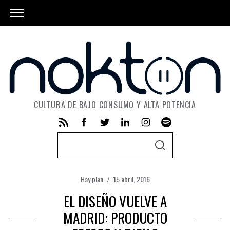
CULTURA DE BAJO CONSUMO Y ALTA POTENCIA
S
S
e
E
A
a
R
C
Hay plan
15 abril, 2016
r
H
c
EL DISEÑO VUELVE A
h
MADRID: PRODUCTO
f