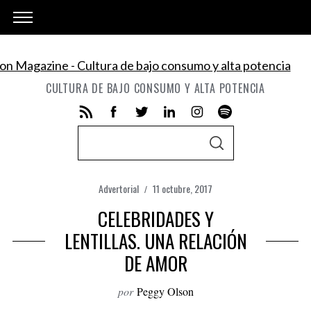
CULTURA DE BAJO CONSUMO Y ALTA POTENCIA
S
S
e
E
A
a
R
C
Advertorial
11 octubre, 2017
r
H
c
CELEBRIDADES Y
h
LENTILLAS. UNA RELACIÓN
f
DE AMOR
o
r
por
Peggy Olson
: