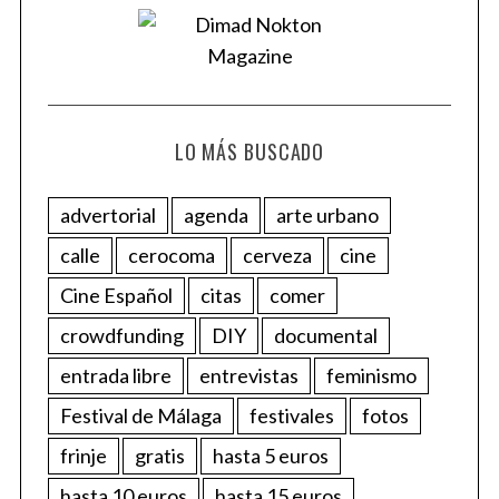
LO MÁS BUSCADO
advertorial
agenda
arte urbano
calle
cerocoma
cerveza
cine
Cine Español
citas
comer
crowdfunding
DIY
documental
entrada libre
entrevistas
feminismo
Festival de Málaga
festivales
fotos
frinje
gratis
hasta 5 euros
hasta 10 euros
hasta 15 euros