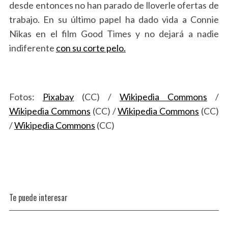
desde entonces no han parado de lloverle ofertas de
trabajo. En su último papel ha dado vida a Connie
Nikas en el film Good Times y no dejará a nadie
indiferente
con su corte pelo.
S
e
a
Fotos:
Pixabay
(CC) /
Wikipedia Commons
/
r
Wikipedia Commons
(CC) /
Wikipedia Commons
(CC)
c
/
Wikipedia Commons
(CC)
h
f
o
r
:
Te puede interesar