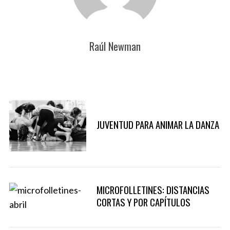
o
r
:
Raúl Newman
S
e
a
r
c
h
JUVENTUD PARA ANIMAR LA DANZA
f
o
r
:
MICROFOLLETINES: DISTANCIAS
CORTAS Y POR CAPÍTULOS