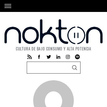
CULTURA DE BAJO CONSUMO Y ALTA POTENCIA
S
S
e
E
A
a
R
C
r
H
c
h
f