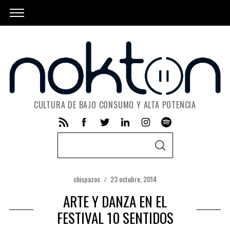
CULTURA DE BAJO CONSUMO Y ALTA POTENCIA
S
S
e
E
A
a
R
C
chispazos
23 octubre, 2014
r
H
c
ARTE Y DANZA EN EL
h
FESTIVAL 10 SENTIDOS
f