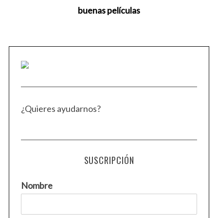
buenas películas
S
e
a
r
c
h
f
o
¿Quieres ayudarnos?
r
:
SUSCRIPCIÓN
Nombre