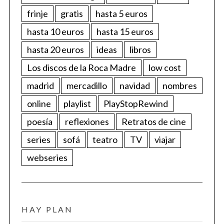
frinje
gratis
hasta 5 euros
hasta 10 euros
hasta 15 euros
hasta 20 euros
ideas
libros
Los discos de la Roca Madre
low cost
madrid
mercadillo
navidad
nombres
online
playlist
PlayStopRewind
poesía
reflexiones
Retratos de cine
series
sofá
teatro
TV
viajar
webseries
HAY PLAN