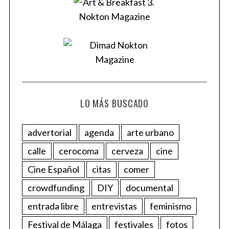
LO MÁS BUSCADO
advertorial
agenda
arte urbano
calle
cerocoma
cerveza
cine
Cine Español
citas
comer
crowdfunding
DIY
documental
entrada libre
entrevistas
feminismo
Festival de Málaga
festivales
fotos