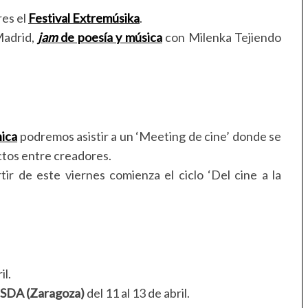
res el
Festival Extremúsika
.
 Madrid,
jam
de poesía y música
con Milenka Tejiendo
nica
podremos asistir a un ‘Meeting de cine’ donde se
ctos entre creadores.
rtir de este viernes comienza el ciclo ‘Del cine a la
il.
SDA (Zaragoza)
del 11 al 13 de abril.