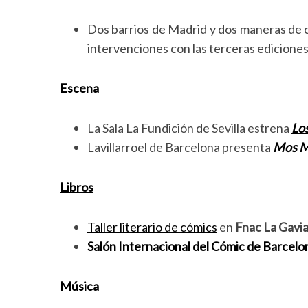
Dos barrios de Madrid y dos maneras de con
intervenciones con las terceras edicione
Escena
La Sala La Fundición de Sevilla estrena
Lo
Lavillarroel de Barcelona presenta
Mos M
Libros
Taller literario de cómics
en
Fnac La Gavi
S
Salón Internacional del Cómic de Barcelo
e
a
r
Música
c