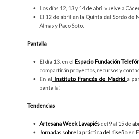
h
Los días 12, 13 y 14 de abril vuelve a Cáce
f
El 12 de abril en la Quinta del Sordo de
o
r
Almas y Paco Soto.
:
Pantalla
El día 13, en el
Espacio Fundación Telefó
compartirán proyectos, recursos y conta
En el
Instituto Francés de Madrid
a pa
pantalla’.
Tendencias
Artesana Week Lavapiés
del 9 al 15 de abr
Jornadas sobre la práctica del diseño
en
E