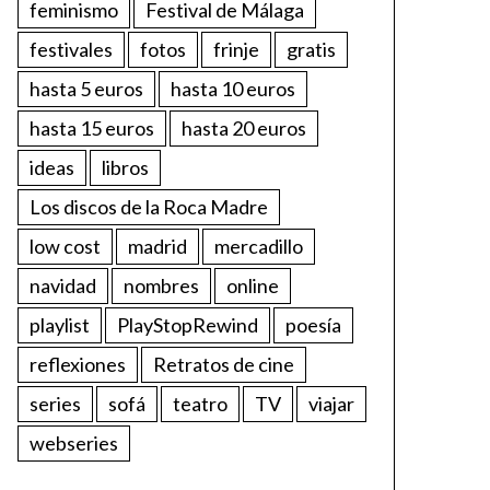
feminismo
Festival de Málaga
festivales
fotos
frinje
gratis
hasta 5 euros
hasta 10 euros
hasta 15 euros
hasta 20 euros
ideas
libros
Los discos de la Roca Madre
low cost
madrid
mercadillo
navidad
nombres
online
playlist
PlayStopRewind
poesía
reflexiones
Retratos de cine
series
sofá
teatro
TV
viajar
webseries