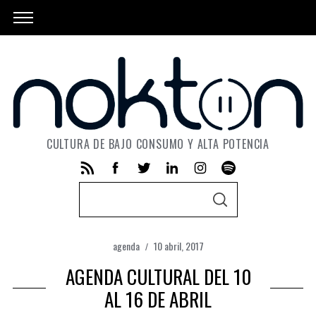
CULTURA DE BAJO CONSUMO Y ALTA POTENCIA
S
S
e
E
A
a
R
C
agenda
10 abril, 2017
r
H
AGENDA CULTURAL DEL 10
c
h
AL 16 DE ABRIL
f