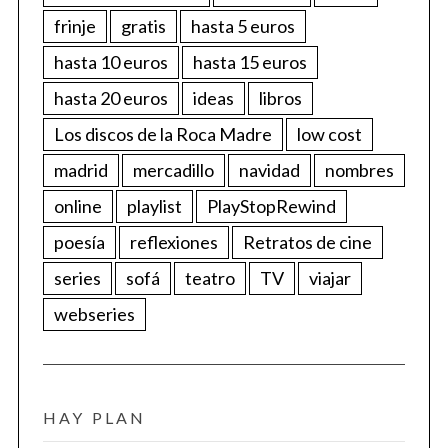
frinje
gratis
hasta 5 euros
hasta 10 euros
hasta 15 euros
hasta 20 euros
ideas
libros
Los discos de la Roca Madre
low cost
madrid
mercadillo
navidad
nombres
online
playlist
PlayStopRewind
poesía
reflexiones
Retratos de cine
series
sofá
teatro
TV
viajar
webseries
HAY PLAN