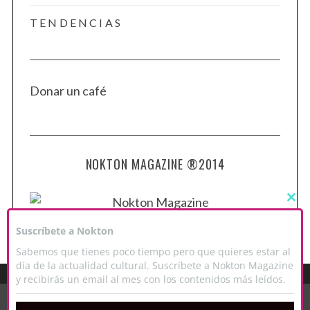
TENDENCIAS
Donar un café
NOKTON MAGAZINE ®2014
C
L
O
Suscríbete a Nokton
S
E
Sabemos que tienes poco tiempo pero que quieres estar al
T
H
día de la actualidad cultural. Suscríbete a Nokton Magazine
I
y recibirás un email al mes con los contenidos más leídos.
S
M
Este sitio web utiliza cookies para que usted tenga la mejor experiencia de
O
usuario. Si continúa navegando está dando su consentimiento para la