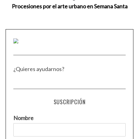
Procesiones por el arte urbano en Semana Santa
S
e
a
r
c
h
f
o
¿Quieres ayudarnos?
r
:
SUSCRIPCIÓN
Nombre