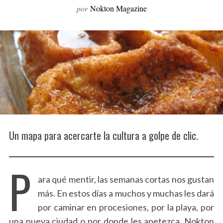
por
Nokton Magazine
o
r
:
Un mapa para acercarte la cultura a golpe de clic.
P
ara qué mentir, las semanas cortas nos gustan
más. En estos días a muchos y muchas les dará
por caminar en procesiones, por la playa, por
una nueva ciudad o por donde les apetezca. Nokton