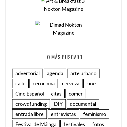
LO MÁS BUSCADO
advertorial
agenda
arte urbano
calle
cerocoma
cerveza
cine
Cine Español
citas
comer
crowdfunding
DIY
documental
entrada libre
entrevistas
feminismo
Festival de Málaga
festivales
fotos