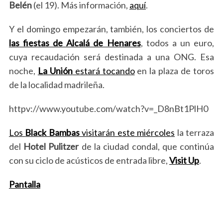
Belén
(el 19).
Más información,
aquí
.
r
c
Y el domingo empezarán, también, los conciertos de
h
las fiestas de Alcalá de Henares
, todos a un euro,
f
o
cuya recaudación será destinada a una ONG. Esa
r
noche,
La Unión
estará tocando
en la plaza de toros
:
de la localidad madrileña.
httpv://www.youtube.com/watch?v=_D8nBt1PlH0
Los
Black Bambas
visitarán este miércoles
la terraza
del
Hotel Pulitzer
de la ciudad condal, que continúa
con su ciclo de acústicos de entrada libre,
Visit Up
.
Pantalla