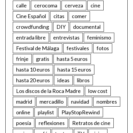
calle
cerocoma
cerveza
cine
Cine Español
citas
comer
crowdfunding
DIY
documental
entrada libre
entrevistas
feminismo
Festival de Málaga
festivales
fotos
frinje
gratis
hasta 5 euros
hasta 10 euros
hasta 15 euros
hasta 20 euros
ideas
libros
Los discos de la Roca Madre
low cost
madrid
mercadillo
navidad
nombres
online
playlist
PlayStopRewind
poesía
reflexiones
Retratos de cine