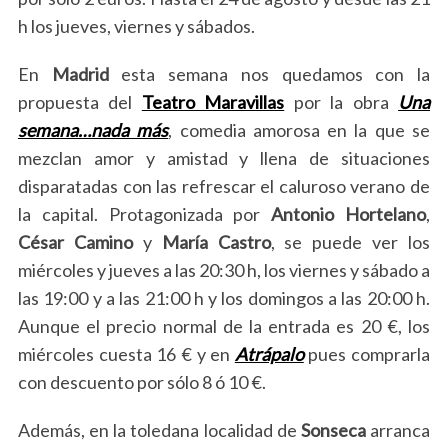
h los jueves, viernes y sábados.
En
Madrid
esta semana nos quedamos con la
propuesta del
Teatro Maravillas
por la obra
Una
semana…nada más
, comedia amorosa en la que se
mezclan amor y amistad y llena de situaciones
disparatadas con las refrescar el caluroso verano de
la capital. Protagonizada por
Antonio Hortelano
,
César Camino
y
María Castro
, se puede ver los
miércoles y jueves a las 20:30 h, los viernes y sábado a
las 19:00 y a las 21:00 h y los domingos a las 20:00 h.
Aunque el precio normal de la entrada es 20 €, los
miércoles cuesta 16 € y en
Atrápalo
pues comprarla
con descuento por sólo 8 ó 10
€.
Además, en la toledana localidad de
Sonseca
arranca