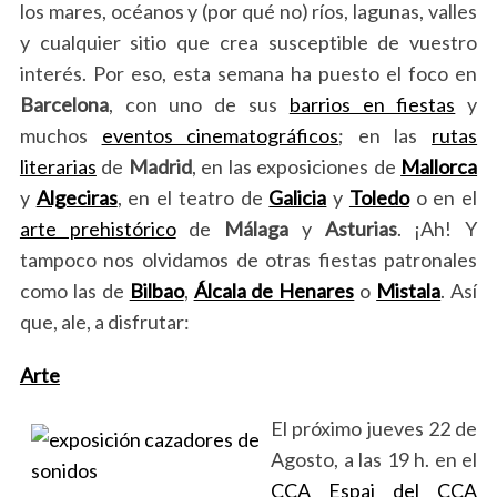
los mares, océanos y (por qué no) ríos, lagunas, valles
y cualquier sitio que crea susceptible de vuestro
interés. Por eso, esta semana ha puesto el foco en
Barcelona
, con uno de sus
barrios en fiestas
y
muchos
eventos cinematográficos
; en las
rutas
literarias
de
Madrid
, en las exposiciones de
Mallorca
y
Algeciras
, en el teatro de
Galicia
y
Toledo
o en el
arte prehistórico
de
Málaga
y
Asturias
. ¡Ah! Y
tampoco nos olvidamos de otras fiestas patronales
como las de
Bilbao
,
Álcala de Henares
o
Mistala
. Así
que, ale, a disfrutar
:
Arte
El próximo jueves 22 de
Agosto, a las 19 h. en el
CCA Espai del CCA