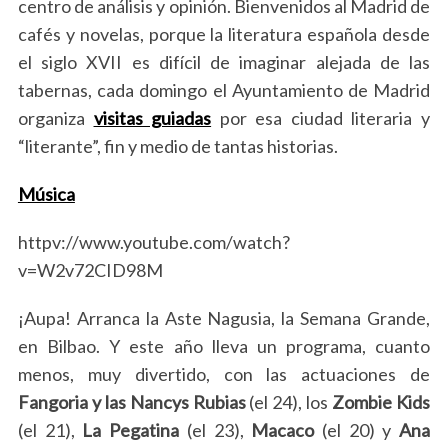
centro de análisis y opinión. Bienvenidos al Madrid de
cafés y novelas, porque la literatura española desde
el siglo XVII es difícil de imaginar alejada de las
tabernas, cada domingo el Ayuntamiento de Madrid
organiza
visitas guiadas
por esa ciudad literaria y
“literante”, fin y medio de tantas historias.
Música
httpv://www.youtube.com/watch?
v=W2v72CID98M
¡Aupa! Arranca la Aste Nagusia, la Semana Grande,
en Bilbao. Y este año lleva un programa, cuanto
menos, muy divertido, con las actuaciones de
S
Fangoria y las Nancys Rubias
(el 24), los
Zombie Kids
e
(el 21),
La Pegatina
(el 23),
Macaco
(el 20) y
Ana
a