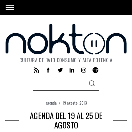
CULTURA DE BAJO CONSUMO Y ALTA POTENCIA
S
S
e
E
A
a
R
C
agenda
19 agosto, 2013
r
H
AGENDA DEL 19 AL 25 DE
c
h
AGOSTO
f