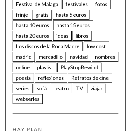
Festival de Málaga
festivales
fotos
frinje
gratis
hasta 5 euros
hasta 10 euros
hasta 15 euros
hasta 20 euros
ideas
libros
Los discos de la Roca Madre
low cost
madrid
mercadillo
navidad
nombres
online
playlist
PlayStopRewind
poesía
reflexiones
Retratos de cine
series
sofá
teatro
TV
viajar
webseries
HAY PLAN