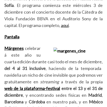
a
Sofía
. El programa comienza este miércoles 3 de
r
diciembre con el concierto docente de la Cátedra de
c
h
Viola Fundación BBVA en el Auditorio Sony de la
f
capital. El programa completo,
aquí
.
o
r
Pantalla
:
Márgenes
celebrar
á este año su
cuarta edición durante casi todo el mes de diciembre,
del 4 al 31 inclusive
, haciendo de la temporada
navideña un nicho de cine invisible que podremos ver
gratuitamente en
streaming
a través de la propia
web de la plataforma-festival
entre el 13 y el 31 de
diciembre
, y encontrando sedes físicas en
Madrid
,
Barcelona
y
Córdoba
en nuestro país, y en
México