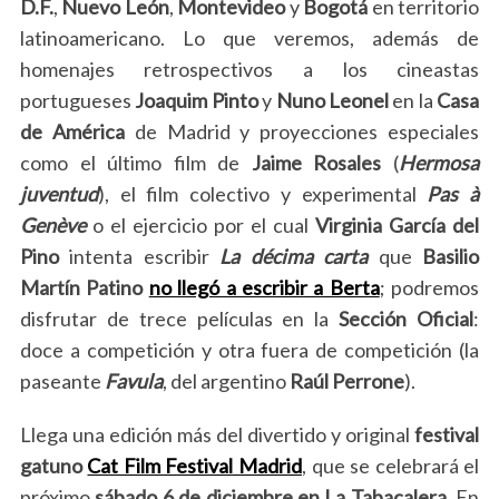
D.F.
,
Nuevo León
,
Montevideo
y
Bogotá
en territorio
latinoamericano. Lo que veremos, además de
homenajes retrospectivos a los cineastas
portugueses
Joaquim Pinto
y
Nuno Leonel
en la
Casa
de América
de Madrid y proyecciones especiales
como el último film de
Jaime Rosales
(
Hermosa
juventud
), el film colectivo y experimental
Pas à
Genève
o el ejercicio por el cual
Virginia García del
Pino
intenta escribir
La décima carta
que
Basilio
Martín Patino
no llegó a escribir a Berta
; podremos
disfrutar de trece películas en la
Sección Oficial
:
doce a competición y otra fuera de competición (la
paseante
Favula
, del argentino
Raúl Perrone
).
Llega una edición más del divertido y original
festival
gatuno
Cat Film Festival Madrid
, que se celebrará el
próximo
sábado 6 de diciembre en La Tabacalera
. En