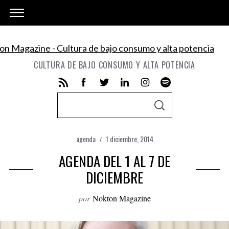
CULTURA DE BAJO CONSUMO Y ALTA POTENCIA
S
S
e
E
A
a
R
C
agenda
1 diciembre, 2014
r
H
c
AGENDA DEL 1 AL 7 DE
h
DICIEMBRE
f
por
Nokton Magazine
o
r
: