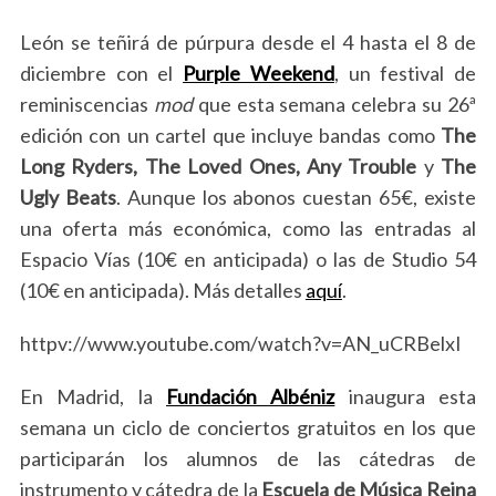
León se teñirá de púrpura desde el 4 hasta el 8 de
diciembre con el
Purple Weekend
, un festival de
reminiscencias
mod
que esta semana celebra su 26ª
edición con un cartel que incluye bandas como
The
Long Ryders, The Loved Ones, Any Trouble
y
The
Ugly Beats
. Aunque los abonos cuestan 65€, existe
una oferta más económica, como las entradas al
Espacio Vías (10€ en anticipada) o las de Studio 54
(10€ en anticipada). Más detalles
aquí
.
httpv://www.youtube.com/watch?v=AN_uCRBelxI
En Madrid, la
Fundación Albéniz
inaugura esta
semana un ciclo de conciertos gratuitos en los que
S
participarán los alumnos de las cátedras de
e
instrumento y cátedra de la
Escuela de Música Reina