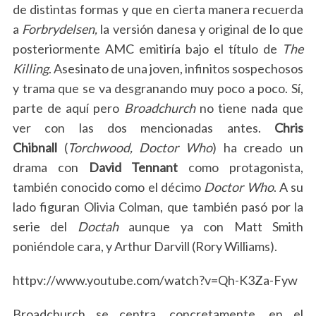
de distintas formas y que en cierta manera recuerda
a
Forbrydelsen,
la versión danesa y original de lo que
posteriormente AMC emitiría bajo el título de
The
Killing
. Asesinato de una joven, infinitos sospechosos
y trama que se va desgranando muy poco a poco. Sí,
parte de aquí pero
Broadchurch
no tiene nada que
ver con las dos mencionadas antes.
Chris
Chibnall
(
Torchwood, Doctor Who
) ha creado un
drama con
David Tennant
como protagonista,
también conocido como el décimo
Doctor Who
. A su
lado figuran Olivia Colman, que también pasó por la
serie del
Doctah
aunque ya con Matt Smith
poniéndole cara, y Arthur Darvill (Rory Williams).
httpv://www.youtube.com/watch?v=Qh-K3Za-Fyw
Broadchurch se centra, concretamente, en el