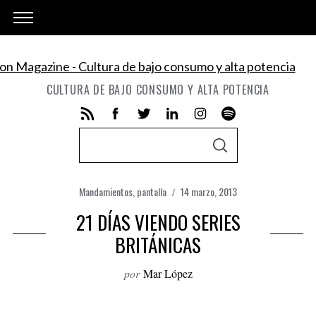
CULTURA DE BAJO CONSUMO Y ALTA POTENCIA
S
S
e
E
A
a
R
C
Mandamientos
,
pantalla
14 marzo, 2013
r
H
21 DÍAS VIENDO SERIES
c
h
BRITÁNICAS
f
por
Mar López
o
r
: