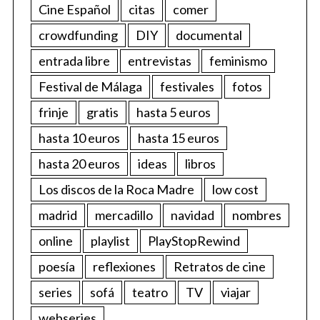
Cine Español
citas
comer
crowdfunding
DIY
documental
entrada libre
entrevistas
feminismo
Festival de Málaga
festivales
fotos
frinje
gratis
hasta 5 euros
hasta 10 euros
hasta 15 euros
hasta 20 euros
ideas
libros
Los discos de la Roca Madre
low cost
madrid
mercadillo
navidad
nombres
online
playlist
PlayStopRewind
poesía
reflexiones
Retratos de cine
series
sofá
teatro
TV
viajar
webseries